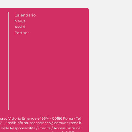
Calendario
News
Avvisi
Partner
orso Vittorio Emanuele 166/A - 00186 Roma - Tel.
8 - Email: info.museobarracco@comune.roma.it
 delle Responsabilità
/
Credits
/
Accessibilità del