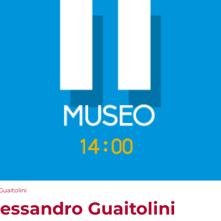
uaitolini
lessandro Guaitolini