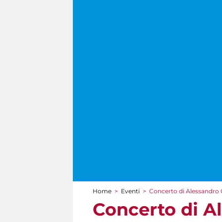
Home
>
Eventi
>
Concerto di Alessandro G
Tu sei qui
Concerto di A