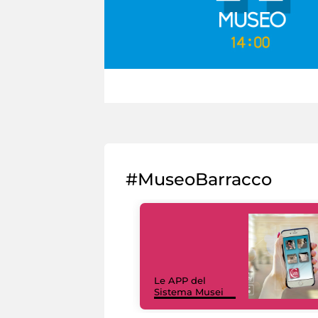
#MuseoBarracco
Le APP del
Sistema Musei