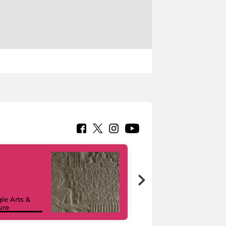
le Arts &
ure
I like MiC