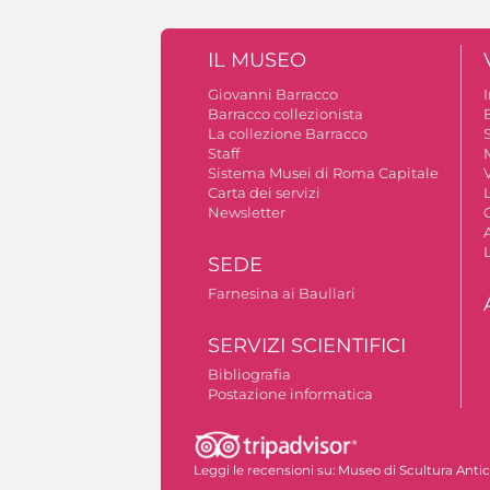
IL MUSEO
Giovanni Barracco
Barracco collezionista
La collezione Barracco
S
Staff
Sistema Musei di Roma Capitale
V
Carta dei servizi
Newsletter
A
SEDE
Farnesina ai Baullari
SERVIZI SCIENTIFICI
Bibliografia
Postazione informatica
Autorizzazione riprese fotografiche
Leggi le recensioni su:
Museo di Scultura Anti