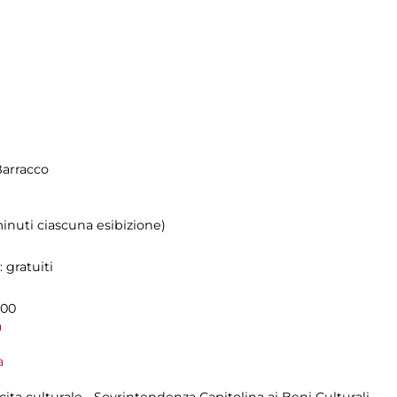
Barracco
 minuti ciascuna esibizione)
 gratuiti
.00
a
a