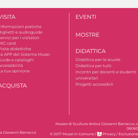
VISITA
EVENTI
Informazioni pratiche
Biglietti e audioguide
MOSTRE
ervizi per i visitatori
MIC card
isite didattiche
DIDATTICA
Le APP del Sistema Musei
Didattica per le scuole
Guide e cataloghi
ccessibilità
Didattica per tutti
La tua opinione
Incontri per docenti e studenti
universitari
Progetti accessibili
ACQUISTA
Museo di Scultura Antica Giovanni Barracco, c
06060
ca Giovanni Barracco
© 2017 Musei in Comune
/
Privacy
/
Esclusione