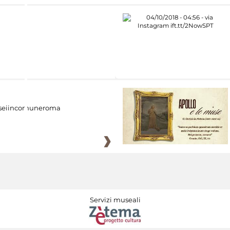
eiincomuneroma
Servizi museali