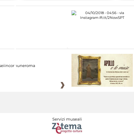
eiincomuneroma
Servizi museali