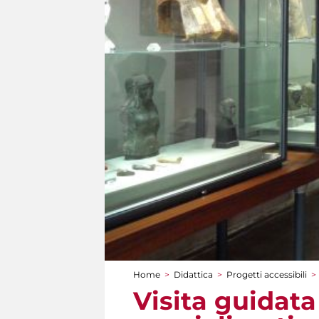
Home
>
Didattica
>
Progetti accessibili
>
Tu sei qui
Visita guidata