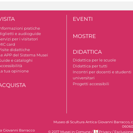
VISITA
EVENTI
Informazioni pratiche
Biglietti e audioguide
MOSTRE
ervizi per i visitatori
MIC card
isite didattiche
DIDATTICA
Le APP del Sistema Musei
Didattica per le scuole
Guide e cataloghi
ccessibilità
Didattica per tutti
La tua opinione
Incontri per docenti e studenti
universitari
Progetti accessibili
ACQUISTA
Museo di Scultura Antica Giovanni Barracco, c
06060
ca Giovanni Barracco
© 2017 Musei in Comune
/
Privacy
/
Esclusione