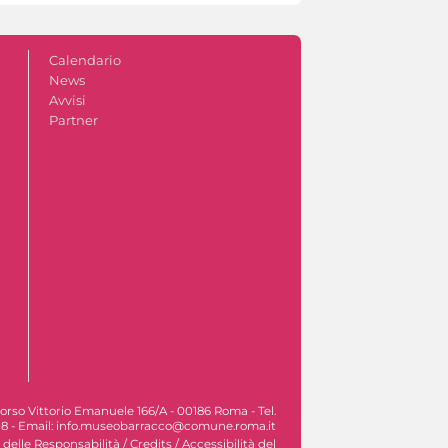
Calendario
News
Avvisi
Partner
orso Vittorio Emanuele 166/A - 00186 Roma - Tel.
8 - Email: info.museobarracco@comune.roma.it
 delle Responsabilità
/
Credits
/
Accessibilità del