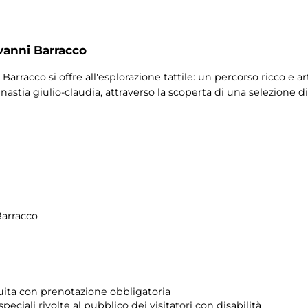
vanni Barracco
Barracco si offre all'esplorazione tattile: un percorso ricco e a
nastia giulio-claudia, attraverso la scoperta di una selezione 
Barracco
atuita con prenotazione obbligatoria
 speciali rivolte al pubblico dei visitatori con disabilità