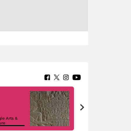
le Arts &
ure
I like MiC