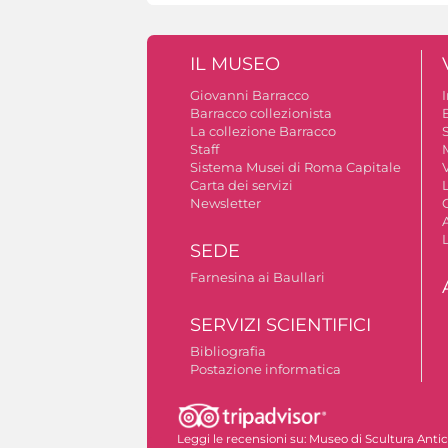
IL MUSEO
Giovanni Barracco
Barracco collezionista
La collezione Barracco
S
Staff
Sistema Musei di Roma Capitale
V
Carta dei servizi
Newsletter
A
SEDE
Farnesina ai Baullari
SERVIZI SCIENTIFICI
Bibliografia
Postazione informatica
Autorizzazione riprese fotografiche
Leggi le recensioni su:
Museo di Scultura Anti