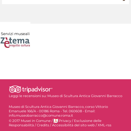
Servizi museali
Leggi le recensioni su:
Museo di Scultura Antica Giovanni Barracco
Museo di Scultura Antica Giovanni Barracco, corso Vittorio
Emanuele 166/A - 00186 Roma - Tel. 060608 - Email:
info.museobarracco@comune.roma.it
© 2017 Musei in Comune
/
Privacy
/
Esclusione delle
Responsabilità
/
Credits
/
Accessibilità del sito web
/
XML-rss