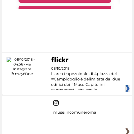
#DiscoverMiC
08/10/2018
L'area trapezoidale di #piazza del
#Campidoglio è delimitata dai due
edifici dei #MuseiCapitolini
contrapposti, che con le
museiincomuneroma