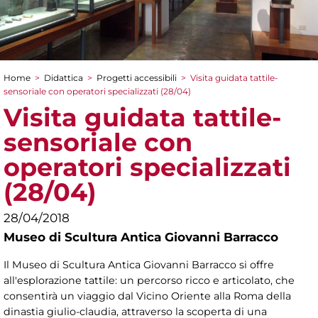
Home
>
Didattica
>
Progetti accessibili
>
Visita guidata tattile-
Tu sei qui
sensoriale con operatori specializzati (28/04)
Visita guidata tattile-
sensoriale con
operatori specializzati
(28/04)
28/04/2018
Museo di Scultura Antica Giovanni Barracco
Il Museo di Scultura Antica Giovanni Barracco si offre
all'esplorazione tattile: un percorso ricco e articolato, che
consentirà un viaggio dal Vicino Oriente alla Roma della
dinastia giulio-claudia, attraverso la scoperta di una