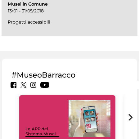
Musei in Comune
13/01 - 31/05/2018
Progetti accessibili
#MuseoBarracco
Il 
Le APP del
Mus
Sistema Musei
net