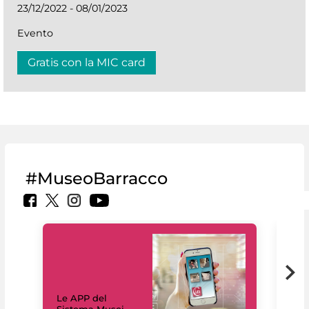
23/12/2022 - 08/01/2023
Evento
Gratis con la MIC card
#MuseoBarracco
Il 
Le APP del
Mus