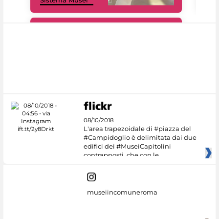
Sistema Musei
net
#DiscoverMiC
08/10/2018
L'area trapezoidale di #piazza del
#Campidoglio è delimitata dai due
edifici dei #MuseiCapitolini
contrapposti, che con le
museiincomuneroma