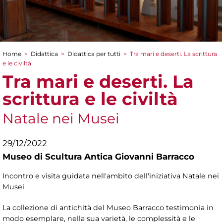
Home
>
Didattica
>
Didattica per tutti
>
Tra mari e deserti. La scrittura
Tu sei qui
e le civiltà
Tra mari e deserti. La
scrittura e le civiltà
Natale nei Musei
29/12/2022
Museo di Scultura Antica Giovanni Barracco
Incontro e visita guidata nell'ambito dell'iniziativa Natale nei
Musei
La collezione di antichità del Museo Barracco testimonia in
modo esemplare, nella sua varietà, le complessità e le