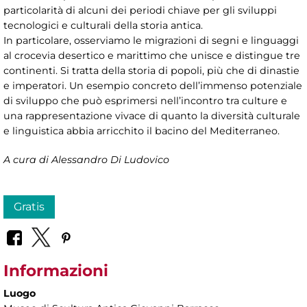
particolarità di alcuni dei periodi chiave per gli sviluppi
tecnologici e culturali della storia antica.
In particolare, osserviamo le migrazioni di segni e linguaggi
al crocevia desertico e marittimo che unisce e distingue tre
continenti. Si tratta della storia di popoli, più che di dinastie
e imperatori. Un esempio concreto dell’immenso potenziale
di sviluppo che può esprimersi nell’incontro tra culture e
una rappresentazione vivace di quanto la diversità culturale
e linguistica abbia arricchito il bacino del Mediterraneo.
A cura di Alessandro Di Ludovico
Gratis
Informazioni
Luogo