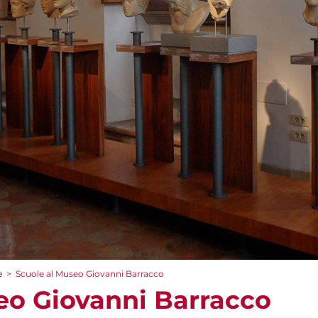
e
>
Scuole al Museo Giovanni Barracco
eo Giovanni Barracco