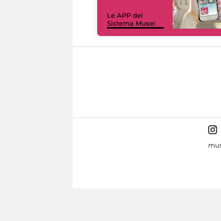
Le APP del
Sistema Musei
mus