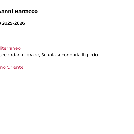
vanni Barracco
no 2025-2026
diterraneo
 secondaria I grado, Scuola secondaria II grado
cino Oriente