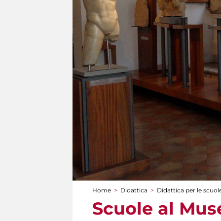
Home
>
Didattica
>
Didattica per le scuol
Tu sei qui
Scuole al Mus