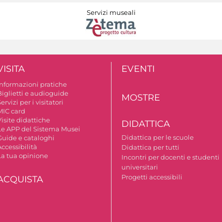
Servizi museali
VISITA
EVENTI
Informazioni pratiche
Biglietti e audioguide
MOSTRE
ervizi per i visitatori
MIC card
isite didattiche
DIDATTICA
Le APP del Sistema Musei
Didattica per le scuole
Guide e cataloghi
ccessibilità
Didattica per tutti
La tua opinione
Incontri per docenti e studenti
universitari
Progetti accessibili
ACQUISTA