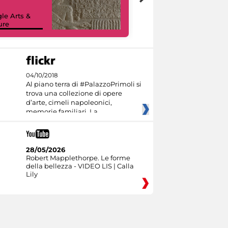
le Arts &
ure
I like MiC
04/10/2018
Al piano terra di #PalazzoPrimoli si
trova una collezione di opere
d’arte, cimeli napoleonici,
memorie familiari. La
28/05/2026
Robert Mapplethorpe. Le forme
della bellezza - VIDEO LIS | Calla
Lily