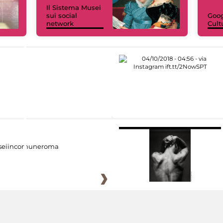
Il Sistema Musei
sui social
Goog
network
Cult
eiincomuneroma