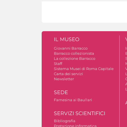
IL MUSEO
Giovanni Barracco
Barracco collezionista
La collezione Barracco
S
Staff
Sistema Musei di Roma Capitale
V
Carta dei servizi
Newsletter
A
SEDE
Farnesina ai Baullari
SERVIZI SCIENTIFICI
Bibliografia
Postazione informatica