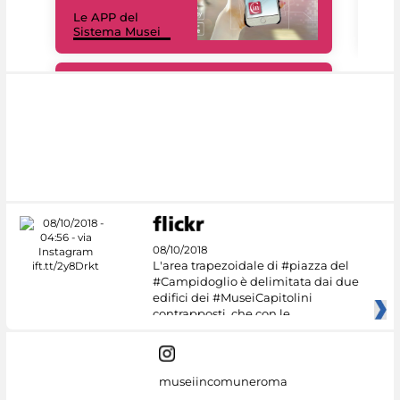
Il 
Le APP del
Mus
Sistema Musei
net
#DiscoverMiC
08/10/2018
L'area trapezoidale di #piazza del
#Campidoglio è delimitata dai due
edifici dei #MuseiCapitolini
contrapposti, che con le
museiincomuneroma