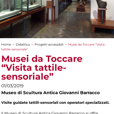
Home
>
Didattica
>
Progetti accessibili
>
Musei da Toccare “Visita
Tu sei qui
tattile-sensoriale”
Musei da Toccare
“Visita tattile-
sensoriale”
01/03/2019
Museo di Scultura Antica Giovanni Barracco
Visite guidate tattili-sensoriali con operatori specializzati.
Il Museo di Scultura Antica Giovanni Barracco si offre