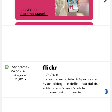
Il 
Le APP del
Mus
Sistema Musei
net
#DiscoverMiC
08/10/2018
L'area trapezoidale di #piazza del
#Campidoglio è delimitata dai due
edifici dei #MuseiCapitolini
contrapposti, che con le