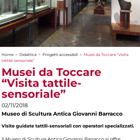
Home
>
Didattica
>
Progetti accessibili
>
Musei da Toccare “Visita
Tu sei qui
tattile-sensoriale”
Musei da Toccare
“Visita tattile-
sensoriale”
02/11/2018
Museo di Scultura Antica Giovanni Barracco
Visite guidate tattili-sensoriali con operatori specializzati.
Il Museo di Scultura Antica Giovanni Barracco si offre