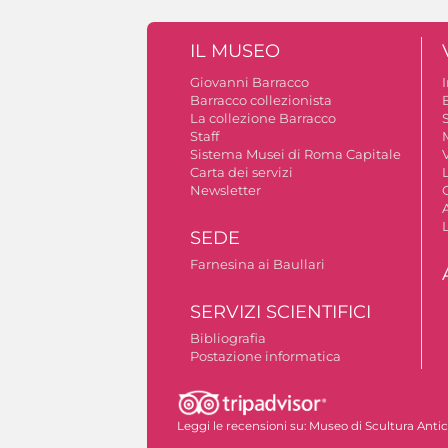
IL MUSEO
Giovanni Barracco
Barracco collezionista
La collezione Barracco
S
Staff
Sistema Musei di Roma Capitale
V
Carta dei servizi
Newsletter
A
SEDE
Farnesina ai Baullari
SERVIZI SCIENTIFICI
Bibliografia
Postazione informatica
Autorizzazione riprese fotografiche
Leggi le recensioni su:
Museo di Scultura Anti