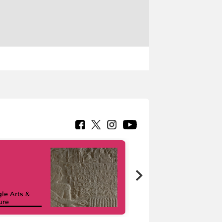
le Arts &
ure
I like MiC