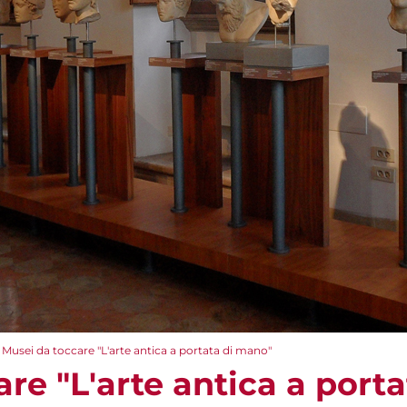
Musei da toccare "L'arte antica a portata di mano"
re "L'arte antica a port