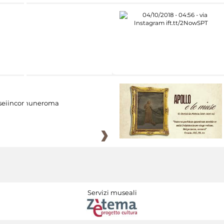
eiincomuneroma
Servizi museali