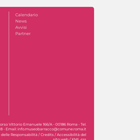
Calendario
News
Avvisi
Partner
orso Vittorio Emanuele 166/A - 00186 Roma - Tel.
8 - Email: info.museobarracco@comune.roma.it
 delle Responsabilità
/
Credits
/
Accessibilità del
sito web
/
XML-rss