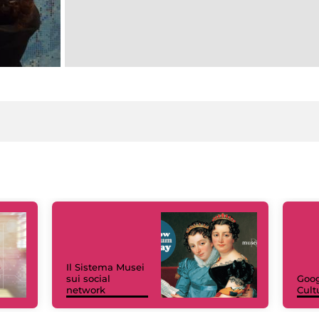
Il Sistema Musei
sui social
Goog
network
Cult