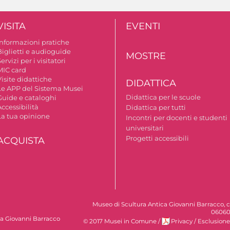
VISITA
EVENTI
Informazioni pratiche
Biglietti e audioguide
MOSTRE
ervizi per i visitatori
MIC card
isite didattiche
DIDATTICA
Le APP del Sistema Musei
Didattica per le scuole
Guide e cataloghi
ccessibilità
Didattica per tutti
La tua opinione
Incontri per docenti e studenti
universitari
Progetti accessibili
ACQUISTA
Museo di Scultura Antica Giovanni Barracco, c
06060
ca Giovanni Barracco
© 2017 Musei in Comune
/
Privacy
/
Esclusione