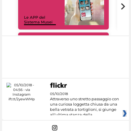
Il 
Le APP del
Mus
Sistema Musei
net
#DiscoverMiC
05/10/2018
Attraverso uno stretto passaggio con
una curiosa loggetta chiusa da una
bella vetrata a tortiglioni, si giunge
all'ultima stanza della