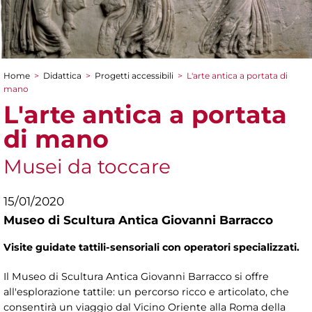
Home
>
Didattica
>
Progetti accessibili
>
L'arte antica a portata di
Tu sei qui
mano
L'arte antica a portata
di mano
Musei da toccare
15/01/2020
Museo di Scultura Antica Giovanni Barracco
Visite guidate tattili-sensoriali con operatori specializzati.
Il Museo di Scultura Antica Giovanni Barracco si offre
all'esplorazione tattile: un percorso ricco e articolato, che
consentirà un viaggio dal Vicino Oriente alla Roma della