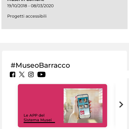
19/10/2018 - 08/03/2020
Progetti accessibili
#MuseoBarracco
Il 
Le APP del
Mus
Sistema Musei
net