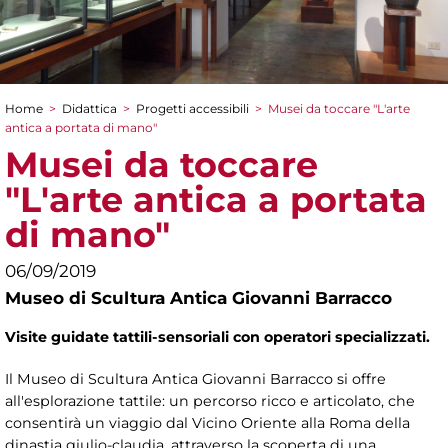
Home
>
Didattica
>
Progetti accessibili
>
Musei da toccare "L'arte
Tu sei qui
antica a portata di mano"
Musei da toccare
"L'arte antica a portata
di mano"
06/09/2019
Museo di Scultura Antica Giovanni Barracco
Visite guidate tattili-sensoriali con operatori specializzati.
Il Museo di Scultura Antica Giovanni Barracco si offre
all'esplorazione tattile: un percorso ricco e articolato, che
consentirà un viaggio dal Vicino Oriente alla Roma della
dinastia giulio-claudia, attraverso la scoperta di una