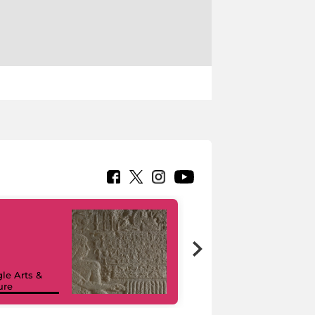
le Arts &
ure
I like MiC