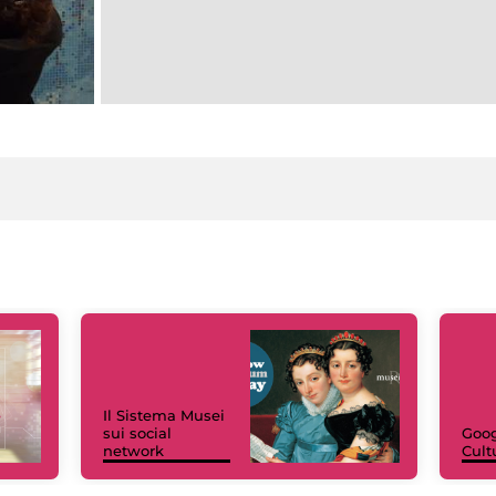
Il Sistema Musei
sui social
Goog
network
Cult