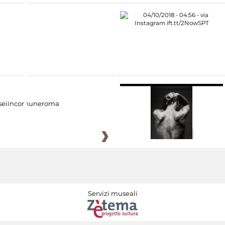
eiincomuneroma
Servizi museali