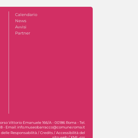
Calendario
News
Avvisi
Partner
orso Vittorio Emanuele 166/A - 00186 Roma - Tel.
8 - Email: info.museobarracco@comune.roma.it
 delle Responsabilità
/
Credits
/
Accessibilità del
sito web
/
XML-rss