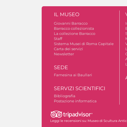
IL MUSEO
Giovanni Barracco
Barracco collezionista
La collezione Barracco
S
Staff
Sistema Musei di Roma Capitale
V
Carta dei servizi
Newsletter
A
SEDE
Farnesina ai Baullari
SERVIZI SCIENTIFICI
Bibliografia
Postazione informatica
Autorizzazione riprese fotografiche
Leggi le recensioni su:
Museo di Scultura Anti