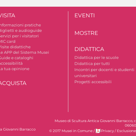
VISITA
EVENTI
Informazioni pratiche
Biglietti e audioguide
MOSTRE
ervizi per i visitatori
MIC card
isite didattiche
DIDATTICA
Le APP del Sistema Musei
Didattica per le scuole
Guide e cataloghi
ccessibilità
Didattica per tutti
La tua opinione
Incontri per docenti e studenti
universitari
Progetti accessibili
ACQUISTA
Museo di Scultura Antica Giovanni Barracco, c
06060
ca Giovanni Barracco
© 2017 Musei in Comune
/
Privacy
/
Esclusione