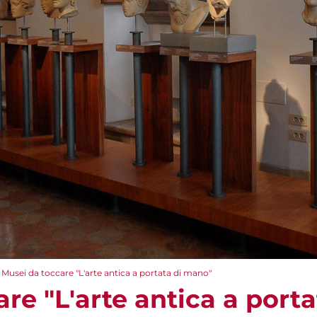
Musei da toccare "L'arte antica a portata di mano"
re "L'arte antica a port