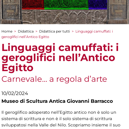
Home
>
Didattica
>
Didattica per tutti
>
Linguaggi camuffati: i
Tu sei qui
geroglifici nell’Antico Egitto
Linguaggi camuffati: i
geroglifici nell’Antico
Egitto
Carnevale... a regola d’arte
10/02/2024
Museo di Scultura Antica Giovanni Barracco
Il geroglifico adoperato nell’Egitto antico non è solo un
sistema di scrittura e non è il solo sistema di scrittura
sviluppatosi nella Valle del Nilo. Scopriamo insieme il suo