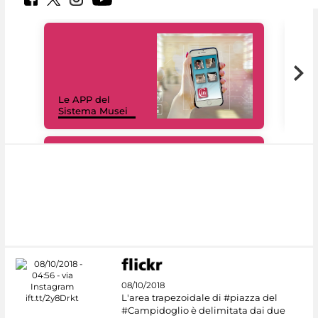
Il 
Le APP del
Mus
Sistema Musei
net
#DiscoverMiC
08/10/2018
L'area trapezoidale di #piazza del
#Campidoglio è delimitata dai due