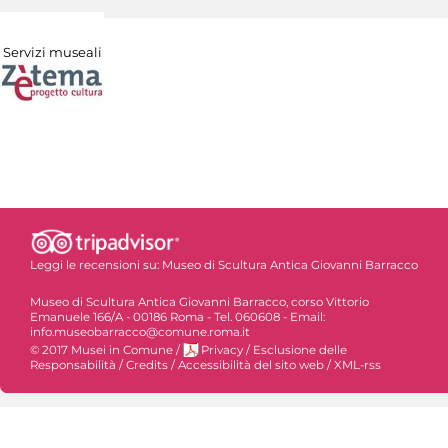
Servizi museali
Leggi le recensioni su:
Museo di Scultura Antica Giovanni Barracco
Museo di Scultura Antica Giovanni Barracco, corso Vittorio
Emanuele 166/A - 00186 Roma - Tel. 060608 - Email:
info.museobarracco@comune.roma.it
© 2017 Musei in Comune
/
Privacy
/
Esclusione delle
Responsabilità
/
Credits
/
Accessibilità del sito web
/
XML-rss