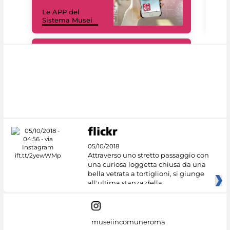
Il 
Le APP del
Mus
Sistema Musei
net
#DiscoverMiC
05/10/2018
Attraverso uno stretto passaggio con
una curiosa loggetta chiusa da una
bella vetrata a tortiglioni, si giunge
all'ultima stanza della
museiincomuneroma