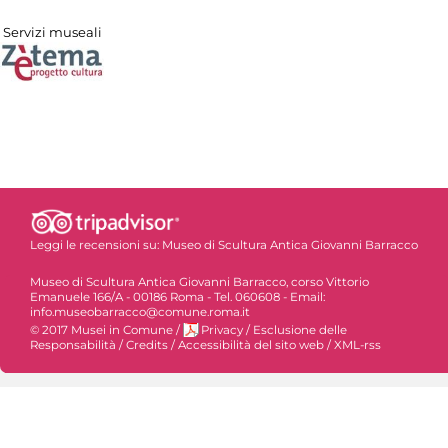
Servizi museali
Leggi le recensioni su:
Museo di Scultura Antica Giovanni Barracco
Museo di Scultura Antica Giovanni Barracco, corso Vittorio
Emanuele 166/A - 00186 Roma - Tel. 060608 - Email:
info.museobarracco@comune.roma.it
© 2017 Musei in Comune
/
Privacy
/
Esclusione delle
Responsabilità
/
Credits
/
Accessibilità del sito web
/
XML-rss