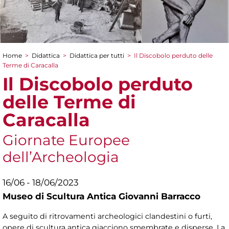
Home
>
Didattica
>
Didattica per tutti
>
Il Discobolo perduto delle
Tu sei qui
Terme di Caracalla
Il Discobolo perduto
delle Terme di
Caracalla
Giornate Europee
dell’Archeologia
16/06 - 18/06/2023
Museo di Scultura Antica Giovanni Barracco
A seguito di ritrovamenti archeologici clandestini o furti,
opere di scultura antica giacciono smembrate e disperse. La