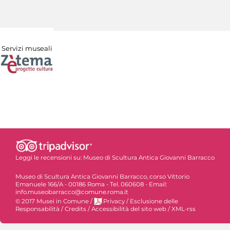
Servizi museali
Leggi le recensioni su:
Museo di Scultura Antica Giovanni Barracco
Museo di Scultura Antica Giovanni Barracco, corso Vittorio
Emanuele 166/A - 00186 Roma - Tel. 060608 - Email:
info.museobarracco@comune.roma.it
© 2017 Musei in Comune
/
Privacy
/
Esclusione delle
Responsabilità
/
Credits
/
Accessibilità del sito web
/
XML-rss