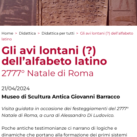
Home
>
Didattica
>
Didattica per tutti
>
Gli avi lontani (?) dell’alfabeto
Tu sei qui
latino
Gli avi lontani (?)
dell’alfabeto latino
2777° Natale di Roma
21/04/2024
Museo di Scultura Antica Giovanni Barracco
Visita guidata in occasione dei festeggiamenti del 2777°
Natale di Roma, a cura di
Alessandro Di Ludovico.
Poche antiche testimonianze ci narrano di logiche e
dinamiche che portano alla formazione dei primi sistemi