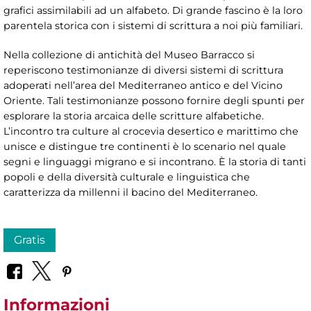
grafici assimilabili ad un alfabeto. Di grande fascino è la loro
parentela storica con i sistemi di scrittura a noi più familiari.
Nella collezione di antichità del Museo Barracco si
reperiscono testimonianze di diversi sistemi di scrittura
adoperati nell’area del Mediterraneo antico e del Vicino
Oriente. Tali testimonianze possono fornire degli spunti per
esplorare la storia arcaica delle scritture alfabetiche.
L’incontro tra culture al crocevia desertico e marittimo che
unisce e distingue tre continenti è lo scenario nel quale
segni e linguaggi migrano e si incontrano. È la storia di tanti
popoli e della diversità culturale e linguistica che
caratterizza da millenni il bacino del Mediterraneo.
Gratis
Informazioni