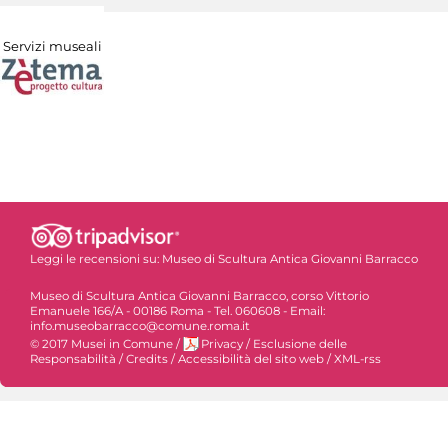
Servizi museali
Leggi le recensioni su:
Museo di Scultura Antica Giovanni Barracco
Museo di Scultura Antica Giovanni Barracco, corso Vittorio
Emanuele 166/A - 00186 Roma - Tel. 060608 - Email:
info.museobarracco@comune.roma.it
© 2017 Musei in Comune
/
Privacy
/
Esclusione delle
Responsabilità
/
Credits
/
Accessibilità del sito web
/
XML-rss