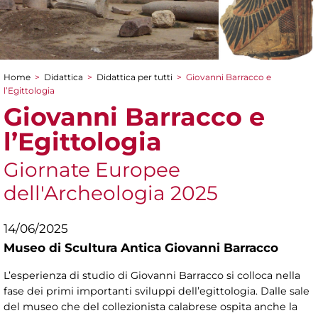
Home
>
Didattica
>
Didattica per tutti
>
Giovanni Barracco e
Tu sei qui
l’Egittologia
Giovanni Barracco e
l’Egittologia
Giornate Europee
dell'Archeologia 2025
14/06/2025
Museo di Scultura Antica Giovanni Barracco
L’esperienza di studio di Giovanni Barracco si colloca nella
fase dei primi importanti sviluppi dell’egittologia. Dalle sale
del museo che del collezionista calabrese ospita anche la