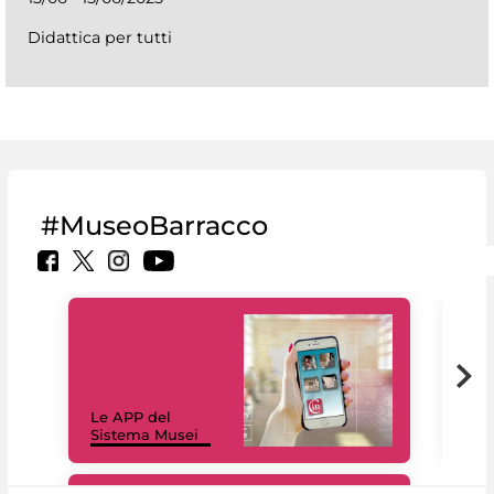
Didattica per tutti
#MuseoBarracco
Il 
Le APP del
Mus
Sistema Musei
net