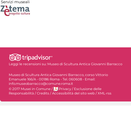
Servizi museali
Leggi le recensioni su:
Museo di Scultura Antica Giovanni Barracco
Museo di Scultura Antica Giovanni Barracco, corso Vittorio
Emanuele 166/A - 00186 Roma - Tel. 060608 - Email:
info.museobarracco@comune.roma.it
© 2017 Musei in Comune
/
Privacy
/
Esclusione delle
Responsabilità
/
Credits
/
Accessibilità del sito web
/
XML-rss