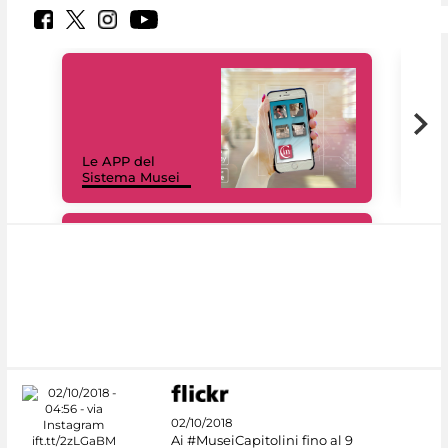
Il 
Le APP del
Mus
Sistema Musei
net
#DiscoverMiC
02/10/2018
Ai #MuseiCapitolini fino al 9