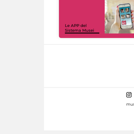
Le APP del
Sistema Musei
mus