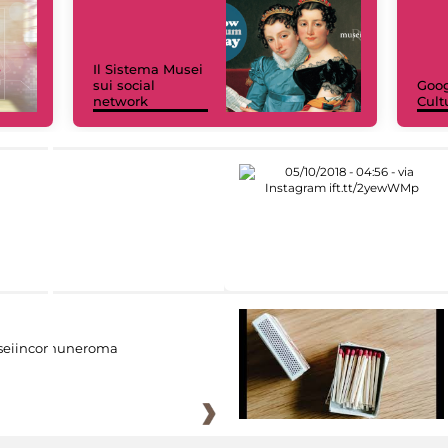
Il Sistema Musei
sui social
Goog
network
Cult
eiincomuneroma