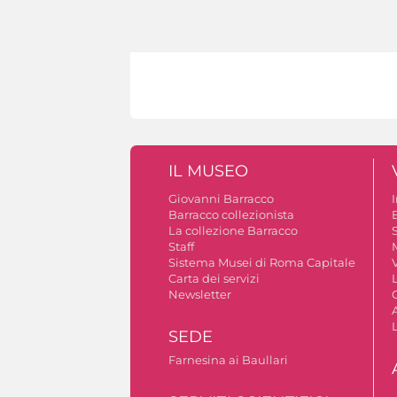
IL MUSEO
Giovanni Barracco
Barracco collezionista
La collezione Barracco
S
Staff
Sistema Musei di Roma Capitale
V
Carta dei servizi
Newsletter
A
SEDE
Farnesina ai Baullari