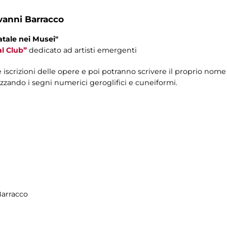
vanni Barracco
atale nei Musei"
l Club”
dedicato ad artisti emergenti
 iscrizioni delle opere e poi potranno scrivere il proprio nome
izzando i segni numerici geroglifici e cuneiformi.
Barracco