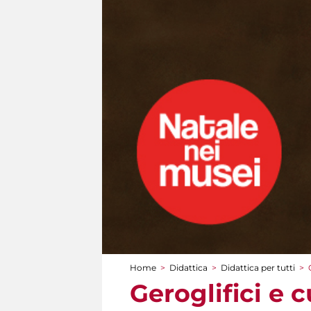
Home
>
Didattica
>
Didattica per tutti
>
Tu sei qui
Geroglifici e 