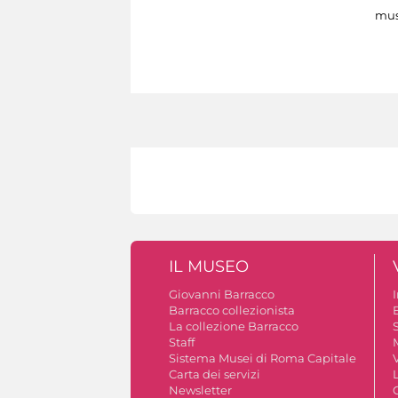
mus
IL MUSEO
Giovanni Barracco
Barracco collezionista
La collezione Barracco
S
Staff
Sistema Musei di Roma Capitale
V
Carta dei servizi
Newsletter