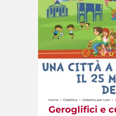
Home
>
Didattica
>
Didattica per tutti
>
Tu sei qui
Geroglifici e c