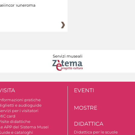
eiincomuneroma
Servizi museali
VISITA
EVENTI
Informazioni pratiche
Biglietti e audioguide
MOSTRE
ervizi per i visitatori
MIC card
isite didattiche
DIDATTICA
Le APP del Sistema Musei
Didattica per le scuole
Guide e cataloghi