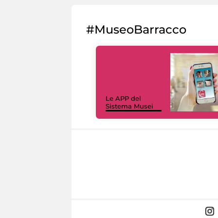
#MuseoBarracco
Le APP del
Sistema Musei