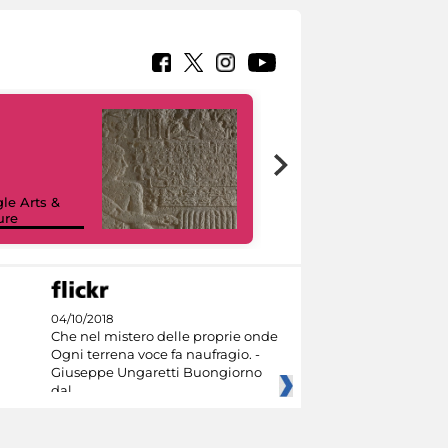
le Arts &
ure
I like MiC
04/10/2018
Che nel mistero delle proprie onde
Ogni terrena voce fa naufragio. -
Giuseppe Ungaretti Buongiorno
dal