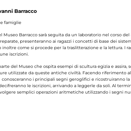
vanni Barracco
 e famiglie
 del Museo Barracco sarà seguita da un laboratorio nel corso del 
arate, presenteranno ai ragazzi i concetti di base dei sistemi 
oltre come si procede per la traslitterazione e la lettura. I ra
une iscrizioni.
lla parte del Museo che ospita esempi di scultura egizia e assira, 
ture utilizzate da queste antiche civiltà. Facendo riferimento a
 conosceranno i principali segni geroglifici e ricostruiranno la
decifreranno le iscrizioni, arrivando a leggerle da soli. Al term
svolgere semplici operazioni aritmetiche utilizzando i segni num