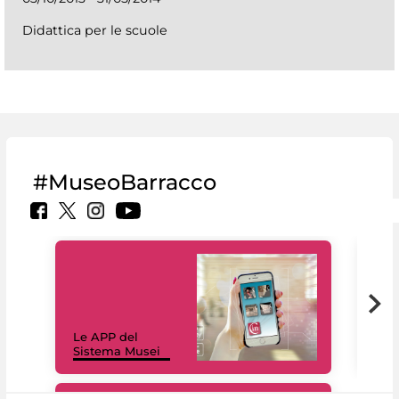
Didattica per le scuole
#MuseoBarracco
Il 
Le APP del
Mus
Sistema Musei
net