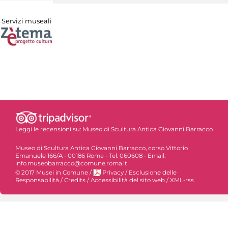
Servizi museali
Leggi le recensioni su:
Museo di Scultura Antica Giovanni Barracco
Museo di Scultura Antica Giovanni Barracco, corso Vittorio
Emanuele 166/A - 00186 Roma - Tel. 060608 - Email:
info.museobarracco@comune.roma.it
© 2017 Musei in Comune
/
Privacy
/
Esclusione delle
Responsabilità
/
Credits
/
Accessibilità del sito web
/
XML-rss