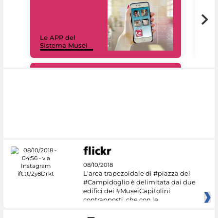
Il 
Le APP del
Mus
Sistema Musei
net
#DiscoverMiC
08/10/2018
L'area trapezoidale di #piazza del
#Campidoglio è delimitata dai due
edifici dei #MuseiCapitolini
contrapposti, che con le