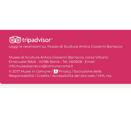
Leggi le recensioni su:
Museo di Scultura Antica Giovanni Barracco
Museo di Scultura Antica Giovanni Barracco, corso Vittorio
Emanuele 166/A - 00186 Roma - Tel. 060608 - Email:
info.museobarracco@comune.roma.it
© 2017 Musei in Comune
/
Privacy
/
Esclusione delle
Responsabilità
/
Credits
/
Accessibilità del sito web
/
XML-rss