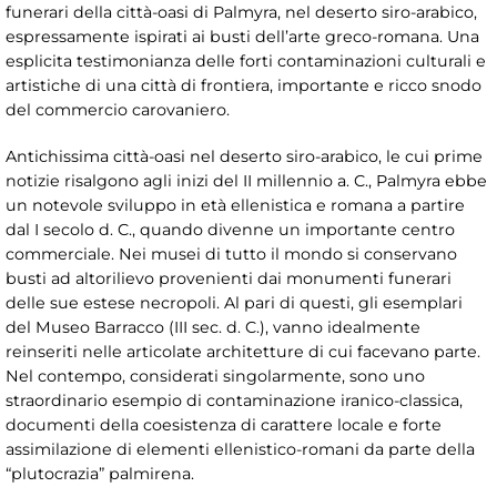
funerari della città-oasi di Palmyra, nel deserto siro-arabico,
espressamente ispirati ai busti dell’arte greco-romana. Una
esplicita testimonianza delle forti contaminazioni culturali e
artistiche di una città di frontiera, importante e ricco snodo
del commercio carovaniero.
Antichissima città-oasi nel deserto siro-arabico, le cui prime
notizie risalgono agli inizi del II millennio a. C., Palmyra ebbe
un notevole sviluppo in età ellenistica e romana a partire
dal I secolo d. C., quando divenne un importante centro
commerciale. Nei musei di tutto il mondo si conservano
busti ad altorilievo provenienti dai monumenti funerari
delle sue estese necropoli. Al pari di questi, gli esemplari
del Museo Barracco (III sec. d. C.), vanno idealmente
reinseriti nelle articolate architetture di cui facevano parte.
Nel contempo, considerati singolarmente, sono uno
straordinario esempio di contaminazione iranico-classica,
documenti della coesistenza di carattere locale e forte
assimilazione di elementi ellenistico-romani da parte della
“plutocrazia” palmirena.