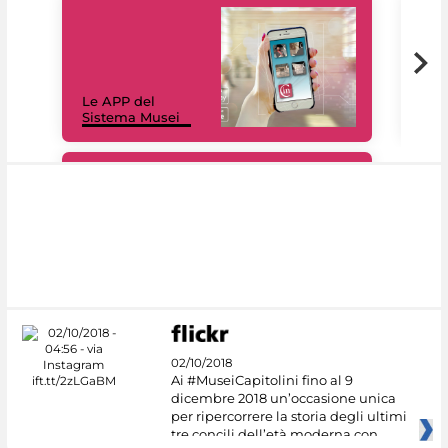
Il 
Le APP del
Mus
Sistema Musei
net
#DiscoverMiC
02/10/2018
Ai #MuseiCapitolini fino al 9
dicembre 2018 un’occasione unica
per ripercorrere la storia degli ultimi
tre concili dell’età moderna con