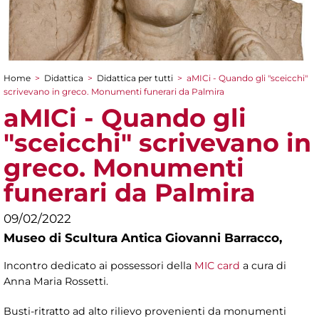
Home
>
Didattica
>
Didattica per tutti
>
aMICi - Quando gli "sceicchi"
Tu sei qui
scrivevano in greco. Monumenti funerari da Palmira
aMICi - Quando gli
"sceicchi" scrivevano in
greco. Monumenti
funerari da Palmira
09/02/2022
Museo di Scultura Antica Giovanni Barracco,
Incontro dedicato ai possessori della
MIC card
a cura di
Anna Maria Rossetti.
Busti-ritratto ad alto rilievo provenienti da monumenti