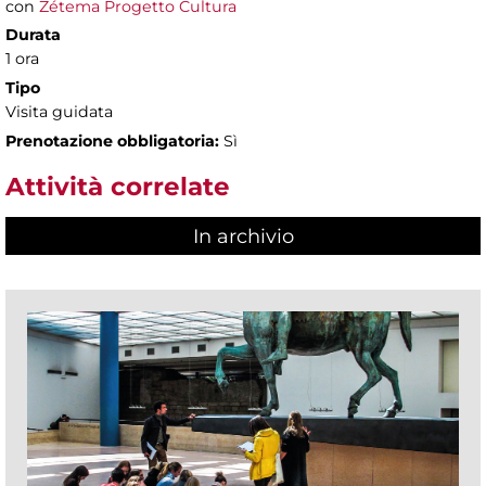
con
Zétema Progetto Cultura
Durata
1 ora
Tipo
Visita guidata
Prenotazione obbligatoria:
Sì
Attività correlate
In archivio