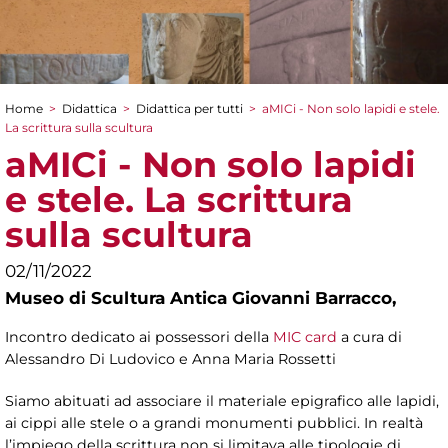
Home
>
Didattica
>
Didattica per tutti
>
aMICi - Non solo lapidi e stele.
Tu sei qui
La scrittura sulla scultura
aMICi - Non solo lapidi
e stele. La scrittura
sulla scultura
02/11/2022
Museo di Scultura Antica Giovanni Barracco,
Incontro dedicato ai possessori della
MIC card
a cura di
Alessandro Di Ludovico e Anna Maria Rossetti
Siamo abituati ad associare il materiale epigrafico alle lapidi,
ai cippi alle stele o a grandi monumenti pubblici. In realtà
l’impiego della scrittura non si limitava alle tipologie di