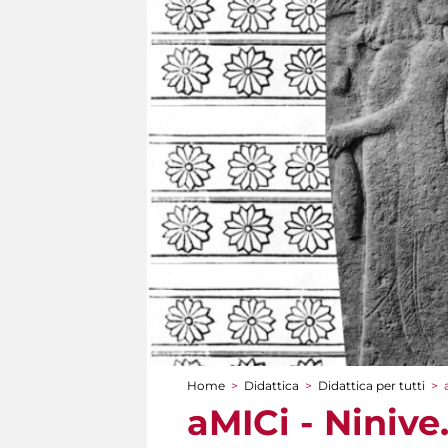
Home
>
Didattica
>
Didattica per tutti
>
Tu sei qui
aMICi - Ninive.