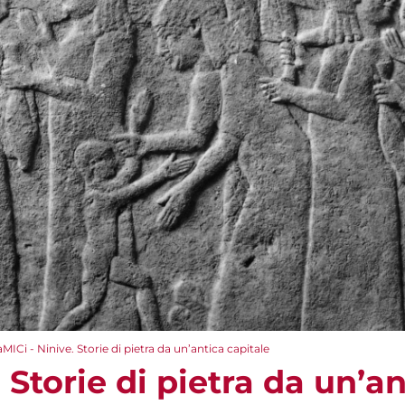
aMICi - Ninive. Storie di pietra da un’antica capitale
 Storie di pietra da un’a