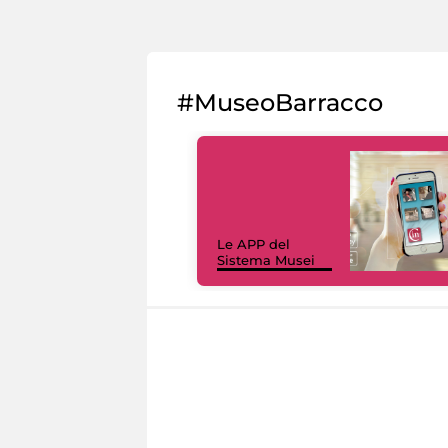
#MuseoBarracco
Le APP del
Sistema Musei