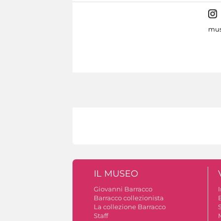
mus
IL MUSEO
Giovanni Barracco
Barracco collezionista
La collezione Barracco
S
Staff