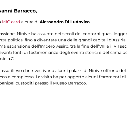
vanni Barracco,
a
MIC card
a cura di
Alessandro Di Ludovico
 classiche, Ninive ha assunto nei secoli dei contorni quasi legge
nza politica, fino a diventare una delle grandi capitali d’Assiria
 espansione dell’Impero Assiro, tra la fine dell’VIII e il VII sec
levanti fonti di testimonianze degli eventi storici e del clima po-
nio a.C.
 bassorilievo che rivestivano alcuni palazzi di Ninive offrono de
cco e complesso. La visita ha per oggetto alcuni frammenti di r
anipal custoditi presso il Museo Barracco.