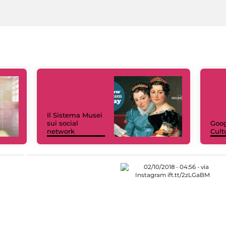
Il Sistema Musei
sui social
Goog
network
Cult