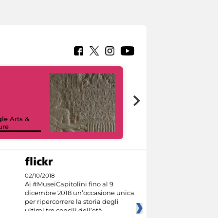
le Arts &
ure
I like MiC
02/10/2018
Ai #MuseiCapitolini fino al 9
dicembre 2018 un’occasione unica
per ripercorrere la storia degli
ultimi tre concili dell’età