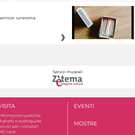
eiincomuneroma
Servizi museali
VISITA
EVENTI
Informazioni pratiche
Biglietti e audioguide
MOSTRE
ervizi per i visitatori
MIC card