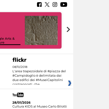
le Arts &
ure
I like MiC
08/10/2018
L'area trapezoidale di #piazza del
#Campidoglio è delimitata dai
due edifici dei #MuseiCapitolini
contrapposti, che
28/01/2026
Cultura KIDS al Museo Carlo Bilotti