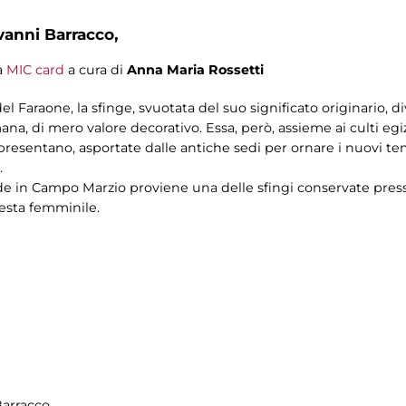
vanni Barracco,
a
MIC card
a cura di
Anna Maria Rossetti
del Faraone, la sfinge, svuotata del suo significato originario,
ana, di mero valore decorativo. Essa, però, assieme ai culti egizi
esentano, asportate dalle antiche sedi per ornare i nuovi temp
.
ide in Campo Marzio proviene una delle sfingi conservate press
testa femminile.
Barracco