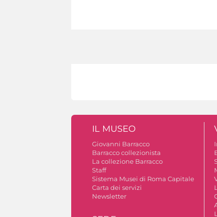
IL MUSEO
Giovanni Barracco
Barracco collezionista
La collezione Barracco
S
Staff
Sistema Musei di Roma Capitale
V
Carta dei servizi
Newsletter
A