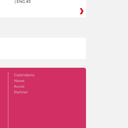
| ENG #3
Calendario
News
Avvisi
Partner