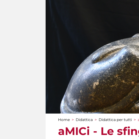
Home
>
Didattica
>
Didattica per tutti
>
Tu sei qui
aMICi - Le sfi