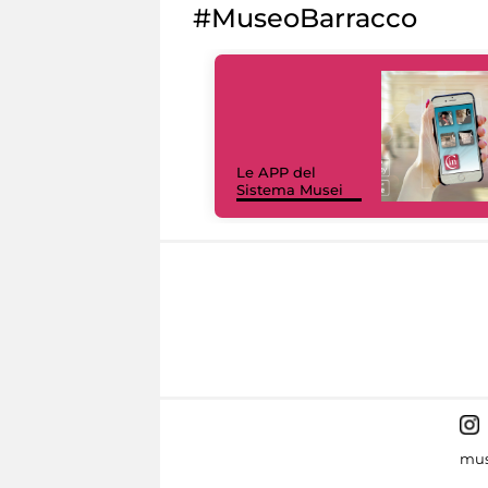
#MuseoBarracco
Le APP del
Sistema Musei
mus