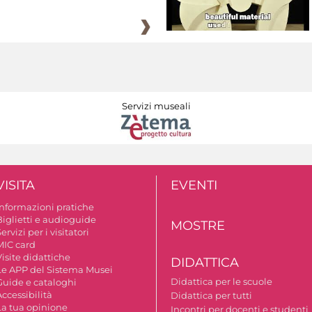
Servizi museali
VISITA
EVENTI
Informazioni pratiche
Biglietti e audioguide
MOSTRE
ervizi per i visitatori
MIC card
isite didattiche
DIDATTICA
Le APP del Sistema Musei
Didattica per le scuole
Guide e cataloghi
ccessibilità
Didattica per tutti
La tua opinione
Incontri per docenti e studenti