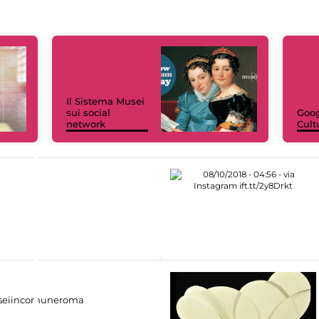
Il Sistema Musei
sui social
Goog
network
Cult
eiincomuneroma