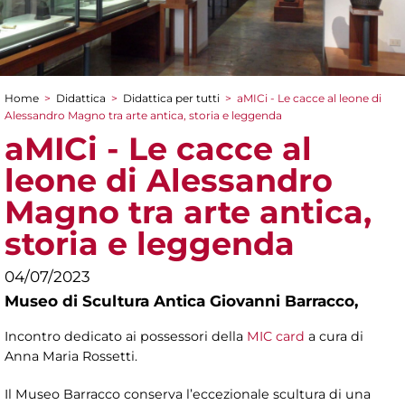
Home
>
Didattica
>
Didattica per tutti
>
aMICi - Le cacce al leone di
Tu sei qui
Alessandro Magno tra arte antica, storia e leggenda
aMICi - Le cacce al
leone di Alessandro
Magno tra arte antica,
storia e leggenda
04/07/2023
Museo di Scultura Antica Giovanni Barracco,
Incontro dedicato ai possessori della
MIC card
a cura di
Anna Maria Rossetti.
Il Museo Barracco conserva l’eccezionale scultura di una