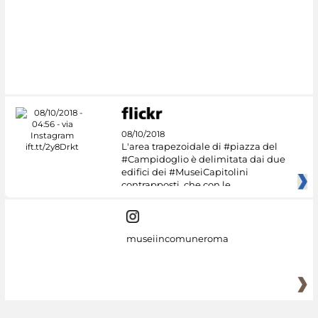
#DiscoverMiC
08/10/2018
L'area trapezoidale di #piazza del
#Campidoglio è delimitata dai due
edifici dei #MuseiCapitolini
contrapposti, che con le
museiincomuneroma