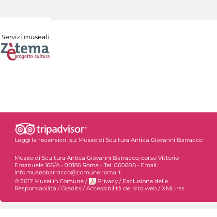
Servizi museali
Leggi le recensioni su:
Museo di Scultura Antica Giovanni Barracco
Museo di Scultura Antica Giovanni Barracco, corso Vittorio
Emanuele 166/A - 00186 Roma - Tel. 060608 - Email:
info.museobarracco@comune.roma.it
© 2017 Musei in Comune
/
Privacy
/
Esclusione delle
Responsabilità
/
Credits
/
Accessibilità del sito web
/
XML-rss