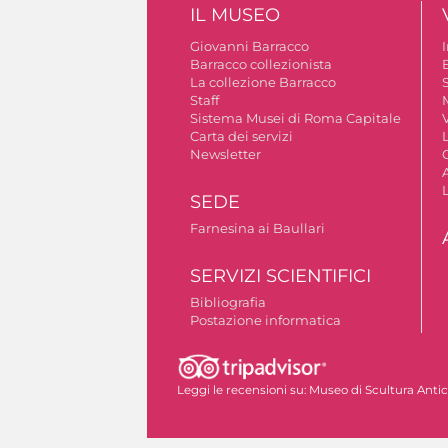
IL MUSEO
Giovanni Barracco
Barracco collezionista
La collezione Barracco
S
Staff
Sistema Musei di Roma Capitale
V
Carta dei servizi
Newsletter
A
SEDE
Farnesina ai Baullari
SERVIZI SCIENTIFICI
Bibliografia
Postazione informatica
Autorizzazione riprese fotografiche
Leggi le recensioni su:
Museo di Scultura Anti