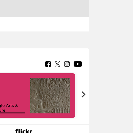
le Arts &
ure
I like MiC