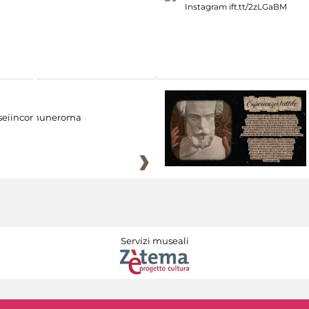
eiincomuneroma
Servizi museali