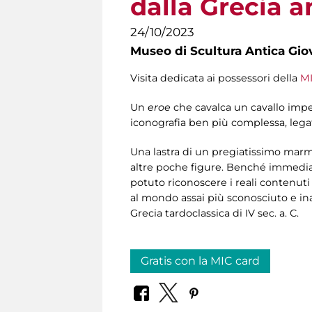
dalla Grecia a
24/10/2023
Museo di Scultura Antica Gio
Visita dedicata ai possessori della
MI
Un
eroe
che cavalca un cavallo impe
iconografia ben più complessa, legata a
Una lastra di un pregiatissimo marmo
altre poche figure. Benché immediat
potuto riconoscere i reali contenuti
al mondo assai più sconosciuto e inasp
Grecia tardoclassica di IV sec. a. C.
Gratis con la MIC card