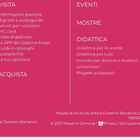
VISITA
EVENTI
Informazioni pratiche
Biglietti e audioguide
MOSTRE
ervizi per i visitatori
MIC card
isite didattiche
DIDATTICA
Le APP del Sistema Musei
Didattica per le scuole
Guide e cataloghi
ccessibilità
Didattica per tutti
La tua opinione
Incontri per docenti e studenti
universitari
Progetti accessibili
ACQUISTA
Museo di Scultura Antica Giovanni Barracco, c
06060
ca Giovanni Barracco
© 2017 Musei in Comune
/
Privacy
/
Esclusione