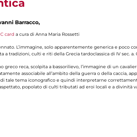
ntica
vanni Barracco,
C card
a cura di Anna Maria Rossetti
nnato. L’immagine, solo apparentemente generica e poco conno
 tradizioni, culti e riti della Grecia tardoclassica di IV sec. a. 
 greco reca, scolpita a bassorilievo, l’immagine di un cavali
amente associabile all’ambito della guerra o della caccia, app
 di tale tema iconografico e quindi interpretarne correttamente
ettato, popolato di culti tributati ad eroi locali e a divinità var