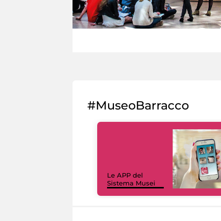
#MuseoBarracco
Le APP del
Sistema Musei