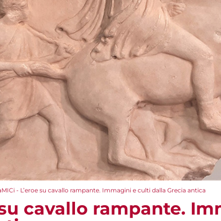
aMICi - L’eroe su cavallo rampante. Immagini e culti dalla Grecia antica
 su cavallo rampante. Im