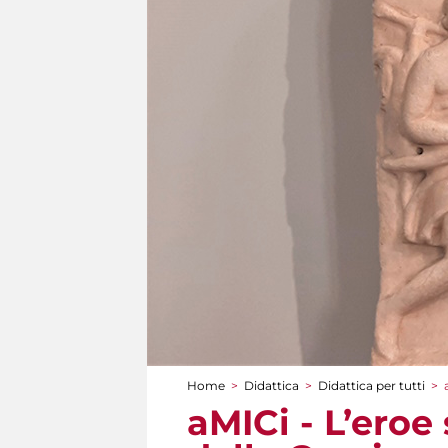
Home
>
Didattica
>
Didattica per tutti
>
Tu sei qui
aMICi - L’eroe