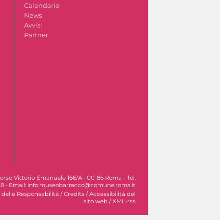
Calendario
News
Avvisi
Partner
orso Vittorio Emanuele 166/A - 00186 Roma - Tel.
8 - Email: info.museobarracco@comune.roma.it
 delle Responsabilità
/
Credits
/
Accessibilità del
sito web
/
XML-rss