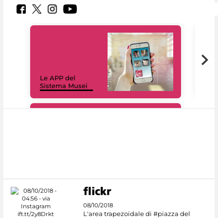
Il 
Le APP del
Mus
Sistema Musei
net
#DiscoverMiC
08/10/2018
L'area trapezoidale di #piazza del