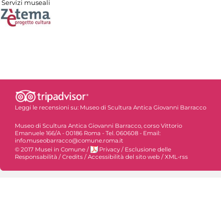
Servizi museali
Leggi le recensioni su:
Museo di Scultura Antica Giovanni Barracco
Museo di Scultura Antica Giovanni Barracco, corso Vittorio
Emanuele 166/A - 00186 Roma - Tel. 060608 - Email:
info.museobarracco@comune.roma.it
© 2017 Musei in Comune
/
Privacy
/
Esclusione delle
Responsabilità
/
Credits
/
Accessibilità del sito web
/
XML-rss