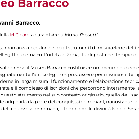
seo Barracco
vanni Barracco,
della
MIC card
a cura di
Anna Maria Rossetti
stimonianza eccezionale degli strumenti di misurazione del te
’Egitto tolemaico. Portata a Roma, fu deposta nel tempio di 
rvata presso il Museo Barracco costituisce un documento eccezi
egnatamente l’antico Egitto -, produssero per misurare il temp
erne in larga misura il funzionamento e l’elaborazione teori
rata e il complesso di iscrizioni che percorrono interamente l
e questo strumento nel suo contesto originario, quello del “sacr
e originaria da parte dei conquistatori romani, nonostante la 
a della nuova sede romana, il tempio delle divinità Iside e Se