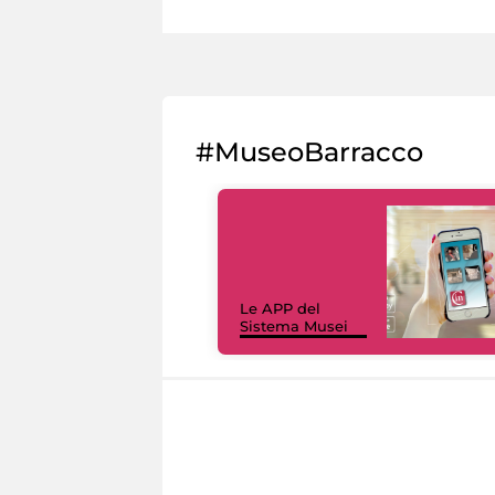
#MuseoBarracco
Le APP del
Sistema Musei