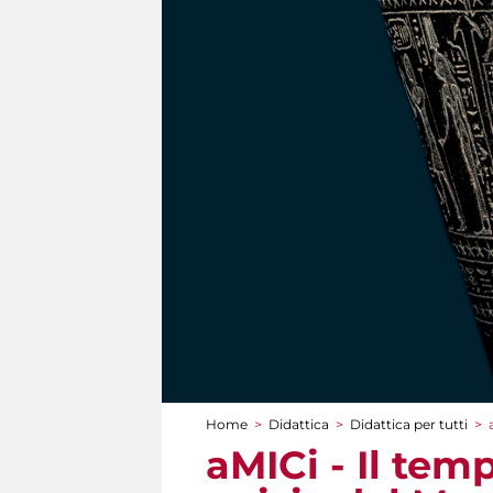
Home
>
Didattica
>
Didattica per tutti
>
Tu sei qui
aMICi - Il temp