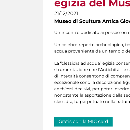
egizia del Mu
21/12/2021
Museo di Scultura Antica Gio
Un incontro dedicato ai possessori 
Un celebre reperto archeologico, te
acqua proveniente da un tempio dell
La “clessidra ad acqua” egizia conse
strumentazione che l’Antichità – e s
di integrità consentono di comprend
eccezionale sono la decorazione figu
anch’essi decisivi, per poter inserir
nonostante la asportazione dalla sed
clessidra, fu perpetuato nella natur
Gratis con la MIC card