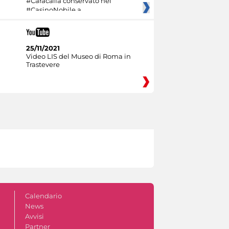
#Caracalla conservato nel
#CasinoNobile a
25/11/2021
Video LIS del Museo di Roma in
Trastevere
Calendario
News
Avvisi
Partner