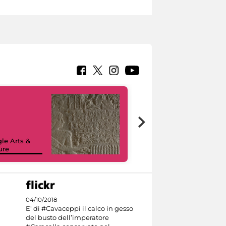
le Arts &
ure
I like MiC
04/10/2018
E' di #Cavaceppi il calco in gesso
del busto dell’imperatore