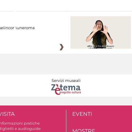
eiincomuneroma
Servizi museali
VISITA
EVENTI
Informazioni pratiche
Biglietti e audioguide
MOSTRE