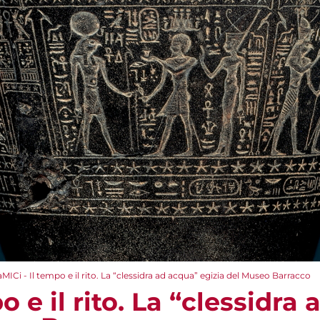
aMICi - Il tempo e il rito. La “clessidra ad acqua” egizia del Museo Barracco
o e il rito. La “clessidra