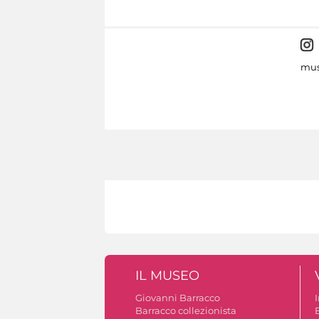
mus
IL MUSEO
Giovanni Barracco
Barracco collezionista