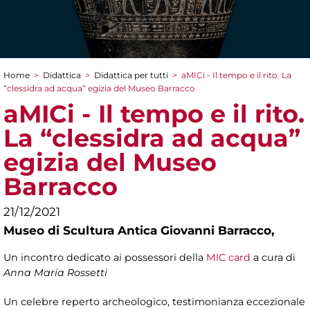
Home
>
Didattica
>
Didattica per tutti
>
aMICi - Il tempo e il rito. La
Tu sei qui
“clessidra ad acqua” egizia del Museo Barracco
aMICi - Il tempo e il rito.
La “clessidra ad acqua”
egizia del Museo
Barracco
21/12/2021
Museo di Scultura Antica Giovanni Barracco,
Un incontro dedicato ai possessori della
MIC card
a cura di
Anna Maria Rossetti
Un celebre reperto archeologico, testimonianza eccezionale