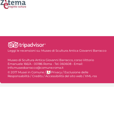
Leggi le recensioni su:
Museo di Scultura Antica Giovanni Barracco
Museo di Scultura Antica Giovanni Barracco, corso Vittorio
Emanuele 166/A - 00186 Roma - Tel. 060608 - Email:
info.museobarracco@comune.roma.it
© 2017 Musei in Comune
/
Privacy
/
Esclusione delle
Responsabilità
/
Credits
/
Accessibilità del sito web
/
XML-rss