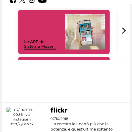
Il 
Le APP del
Mus
Sistema Musei
net
#DiscoverMiC
07/10/2018
Ho cercato la libertà più che la
potenza, e quest'ultima soltanto