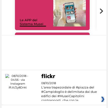
Il 
Le APP del
Mus
Sistema Musei
net
#DiscoverMiC
08/10/2018
L'area trapezoidale di #piazza del
#Campidoglio è delimitata dai due
edifici dei #MuseiCapitolini
contrapposti, che con le