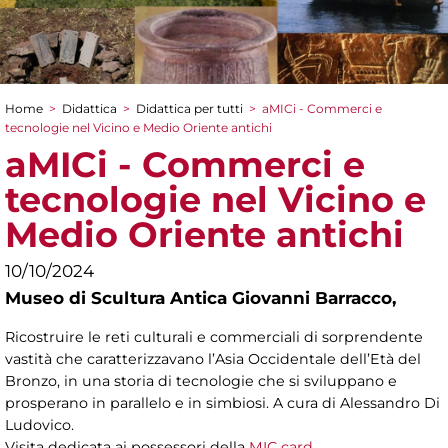
Home
>
Didattica
>
Didattica per tutti
>
aMICi - Commerci e
Tu sei qui
tecnologie nel Vicino e Medio Oriente antichi
aMICi - Commerci e
tecnologie nel Vicino e
Medio Oriente antichi
10/10/2024
Museo di Scultura Antica Giovanni Barracco,
Ricostruire le reti culturali e commerciali di sorprendente
vastità che caratterizzavano l’Asia Occidentale dell’Età del
Bronzo, in una storia di tecnologie che si sviluppano e
prosperano in parallelo e in simbiosi. A cura di Alessandro Di
Ludovico.
Visita dedicata ai possessori della
MIC card
.