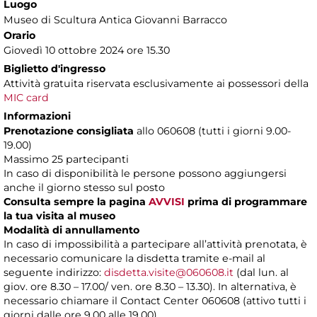
Luogo
Museo di Scultura Antica Giovanni Barracco
Orario
Giovedì 10 ottobre 2024 ore 15.30
Biglietto d'ingresso
Attività gratuita riservata esclusivamente ai possessori della
MIC card
Informazioni
Prenotazione consigliata
allo 060608 (tutti i giorni 9.00-
19.00)
Massimo 25 partecipanti
In caso di disponibilità le persone possono aggiungersi
anche il giorno stesso sul posto
Consulta sempre la pagina
AVVISI
prima di programmare
la tua visita al museo
Modalità di annullamento
In caso di impossibilità a partecipare all’attività prenotata, è
necessario comunicare la disdetta tramite e-mail al
seguente indirizzo:
disdetta.visite@060608.it
(dal lun. al
giov. ore 8.30 – 17.00/ ven. ore 8.30 – 13.30). In alternativa, è
necessario chiamare il Contact Center 060608 (attivo tutti i
giorni dalle ore 9.00 alle 19.00).