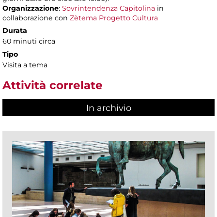
Organizzazione
:
Sovrintendenza Capitolina
in
collaborazione con
Zètema Progetto Cultura
Durata
60 minuti circa
Tipo
Visita a tema
Attività correlate
In archivio