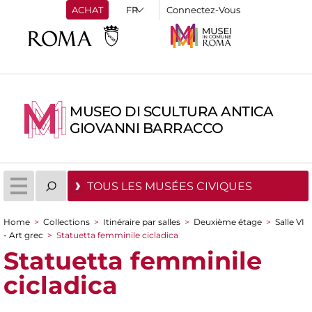
ACHAT
Connectez-Vous
MUSEO DI SCULTURA ANTICA
GIOVANNI BARRACCO
TOUS LES MUSÉES CIVIQUES
Home
>
Collections
>
Itinéraire par salles
>
Deuxième étage
>
Salle VI
You are here
- Art grec
>
Statuetta femminile cicladica
Statuetta femminile
cicladica