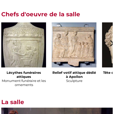
Chefs d'oeuvre de la salle
Lécythes funéraires
Relief votif attique dédié
Tête d
attiques
à Apollon
Monument funéraire et les
Sculpture
ornements
La salle