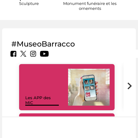
Sculpture
Monument funéraire et les
ornements
#MuseoBarracco
Les APP des
Les
MiC
rés