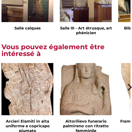
Salle calques
Salle III - Art étrusque, art
Bib
phénicien
Vous pouvez également être
intéressé à
Arcieri Elamiti in alta
Altorilievo funerario
Framm
uniforme e copricapo
palmireno con ritratto
piumato
femminile