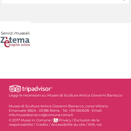
Servizi museali
Leggi le recensioni su:
Museo di Scultura Antica Giovanni Barracco
Museo di Scultura Antica Giovanni Barracco, corso Vittorio
Emanuele 166/A - 00186 Roma - Tel. +39 060608 - Email:
info.museobarracco@comune.roma.it
© 2017 Musei in Comune
/
Privacy
/
Exclusion de la
responsabilité
/
Credits
/
Accessibilité du site
/
XML-rss