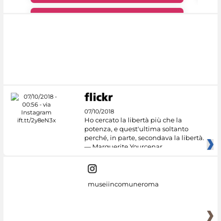
#DiscoverMiC
07/10/2018
Ho cercato la libertà più che la
potenza, e quest'ultima soltanto
perché, in parte, secondava la libertà.
— Marguerite Yourcenar
museiincomuneroma