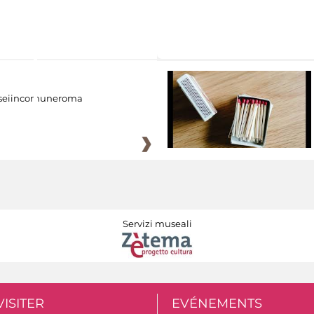
eiincomuneroma
Servizi museali
VISITER
EVÉNEMENTS