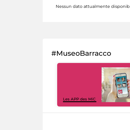
Nessun dato attualmente disponib
#MuseoBarracco
Les APP des MiC