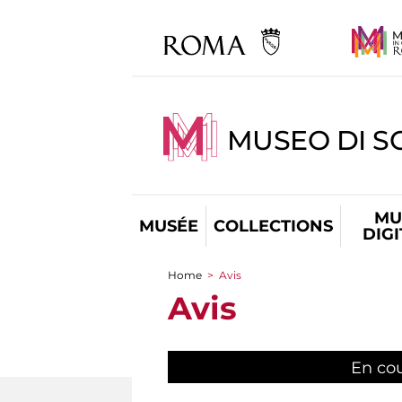
MUSEO DI S
MU
MUSÉE
COLLECTIONS
DIG
Home
>
Avis
You are here
Avis
En co