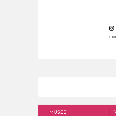
mus
MUSÉE