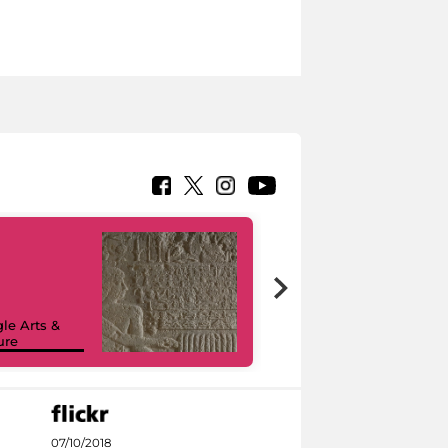
le Arts &
ure
I like MiC
07/10/2018