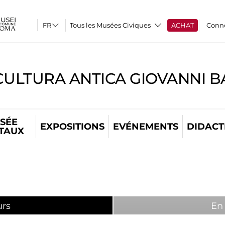
Tous les Musées Civiques
ACHAT
Conn
CULTURA ANTICA GIOVANNI 
SÉE
EXPOSITIONS
EVÉNEMENTS
DIDACT
ITAUX
urs
(active tab)
En