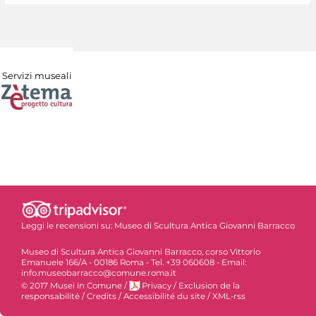
Servizi museali
Leggi le recensioni su:
Museo di Scultura Antica Giovanni Barracco
Museo di Scultura Antica Giovanni Barracco, corso Vittorio
Emanuele 166/A - 00186 Roma - Tel. +39 060608 - Email:
info.museobarracco@comune.roma.it
© 2017 Musei in Comune
/
Privacy
/
Exclusion de la
responsabilité
/
Credits
/
Accessibilité du site
/
XML-rss