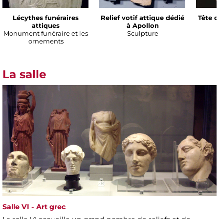
Lécythes funéraires
Relief votif attique dédié
Tête d
attiques
à Apollon
Monument funéraire et les
Sculpture
ornements
La salle
Salle VI - Art grec