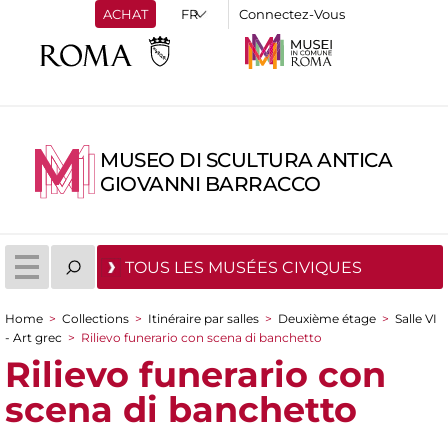
ACHAT
Connectez-Vous
MUSEO DI SCULTURA ANTICA
GIOVANNI BARRACCO
TOUS LES MUSÉES CIVIQUES
Home
>
Collections
>
Itinéraire par salles
>
Deuxième étage
>
Salle VI
You are here
- Art grec
>
Rilievo funerario con scena di banchetto
Rilievo funerario con
scena di banchetto