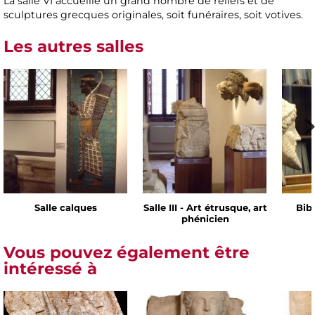
La salle VI accueille un grand nombre de reliefs et de
sculptures grecques originales, soit funéraires, soit votives.
Les autres salles
Salle calques
Salle III - Art étrusque, art
Bib
phénicien
Vous pouvez également être
intéressé à