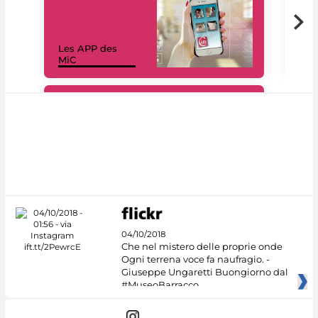
Les APP des
Les
MiC
rés
#DiscoverMiC
04/10/2018
Che nel mistero delle proprie onde
Ogni terrena voce fa naufragio. -
Giuseppe Ungaretti Buongiorno dal
#MuseoBarracco