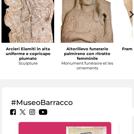
Arcieri Elamiti in alta
Altorilievo funerario
Framm
uniforme e copricapo
palmireno con ritratto
piumato
femminile
Sculpture
Monument funéraire et les
ornements
#MuseoBarracco