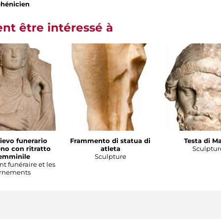
hénicien
t être intéressé à
lievo funerario
Frammento di statua di
Testa di M
no con ritratto
atleta
Sculptur
emminile
Sculpture
 funéraire et les
rnements