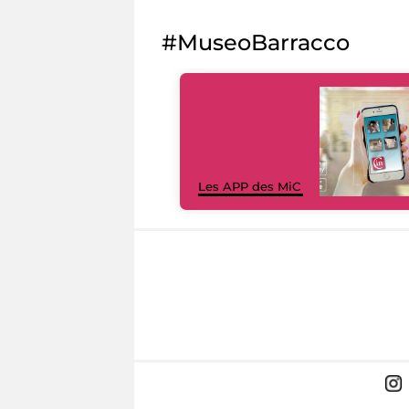
#MuseoBarracco
Les APP des MiC