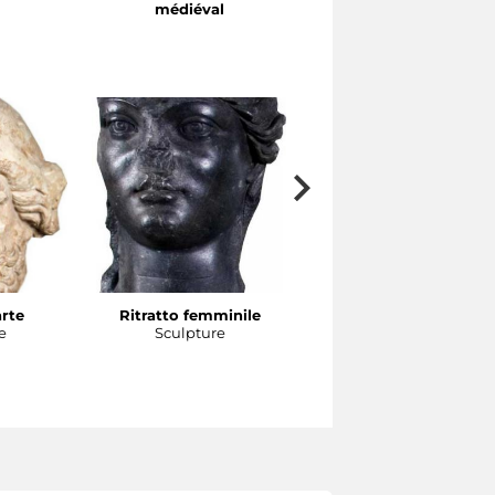
médiéval
hellénistique
arte
Ritratto femminile
Testa di atleta
e
Sculpture
Sculpture