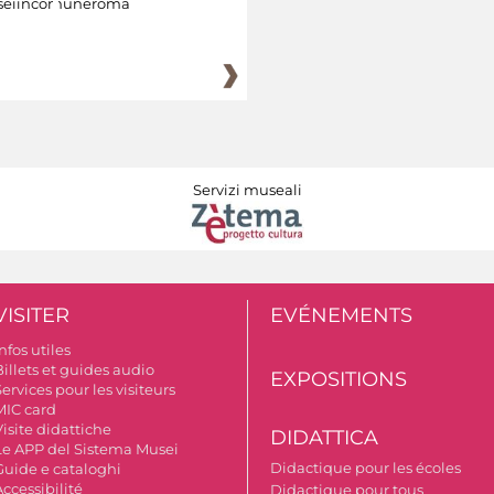
eiincomuneroma
Servizi museali
VISITER
EVÉNEMENTS
nfos utiles
illets et guides audio
EXPOSITIONS
ervices pour les visiteurs
MIC card
isite didattiche
DIDATTICA
Le APP del Sistema Musei
Didactique pour les écoles
Guide e cataloghi
ccessibilité
Didactique pour tous