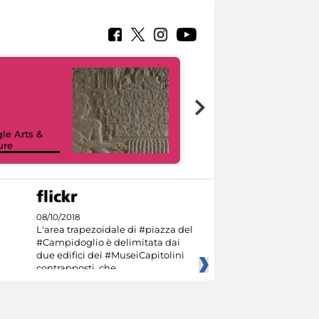
le Arts &
ure
I like MiC
08/10/2018
L'area trapezoidale di #piazza del
#Campidoglio è delimitata dai
due edifici dei #MuseiCapitolini
contrapposti, che