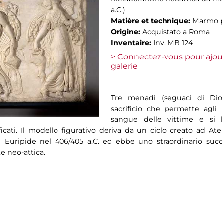
a.C.)
Matière et technique:
Marmo p
Origine:
Acquistato a Roma
Inventaire:
Inv. MB 124
> Connectez-vous pour ajou
galerie
Tre menadi (seguaci di Di
sacrificio che permette agli i
sangue delle vittime e si 
ficati. Il modello figurativo deriva da un ciclo creato ad At
di Euripide nel 406/405 a.C. ed ebbe uno straordinario s
e neo-attica.