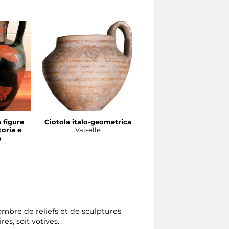
a figure
Ciotola italo-geometrica
Brocca (oinochoe) in
toria e
Vaiselle
bucchero
o
Vaiselle
nombre de reliefs et de sculptures
res, soit votives.