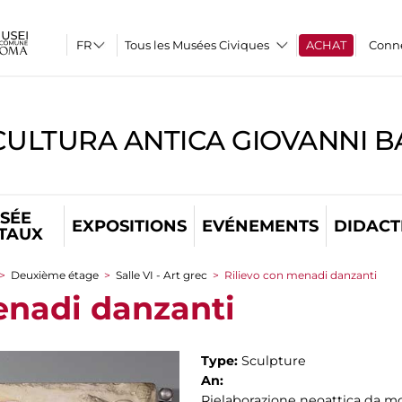
Tous les Musées Civiques
ACHAT
Conn
CULTURA ANTICA GIOVANNI 
SÉE
EXPOSITIONS
EVÉNEMENTS
DIDACT
ITAUX
>
Deuxième étage
>
Salle VI - Art grec
>
Rilievo con menadi danzanti
enadi danzanti
Type:
Sculpture
An:
Rielaborazione neoattica da mod