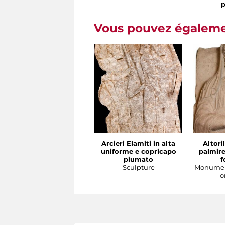
p
Vous pouvez égalemen
Arcieri Elamiti in alta
Altori
uniforme e copricapo
palmire
piumato
f
Sculpture
Monument
o