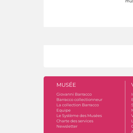
mus
MUSÉE
Giovanni Barracco
I
Barracco collectionneur
B
La collection Barracco
S
Equipe
Le Système des Musées
V
Charte des services
Newsletter
A