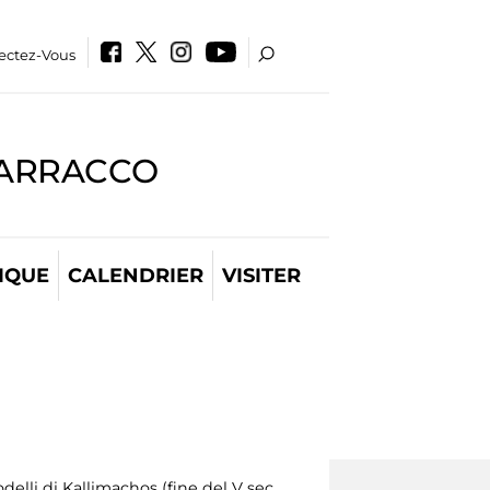
ectez-Vous
BARRACCO
IQUE
CALENDRIER
VISITER
elli di Kallimachos (fine del V sec.