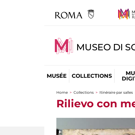
MUSEO DI S
MU
MUSÉE
COLLECTIONS
DIG
Home
>
Collections
>
Itinéraire par salles
You are here
Rilievo con m