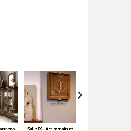
arracco
Salle IX - Art romain et
Salle VII-VIII - Art