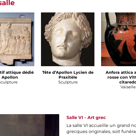
salle
tif attique dédié
Tête d’Apollon Lycien de
Anfora attica 
 Apollon
Praxitèle
rosse con Vit
Sculpture
Sculpture
citared
Vaiselle
Salle VI - Art grec
La salle VI accueille un grand 
grecques originales, soit funérai