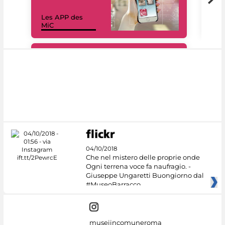
Les APP des
Les
MiC
rés
#DiscoverMiC
04/10/2018
Che nel mistero delle proprie onde
Ogni terrena voce fa naufragio. -
Giuseppe Ungaretti Buongiorno dal
#MuseoBarracco
museiincomuneroma