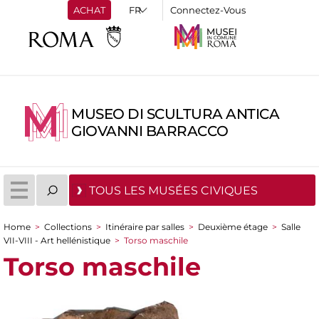
ACHAT
Connectez-Vous
MUSEO DI SCULTURA ANTICA
GIOVANNI BARRACCO
TOUS LES MUSÉES CIVIQUES
Home
>
Collections
>
Itinéraire par salles
>
Deuxième étage
>
Salle
You are here
VII-VIII - Art hellénistique
>
Torso maschile
Torso maschile