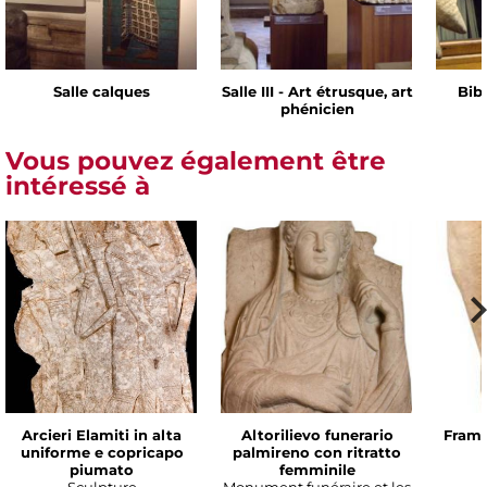
Salle calques
Salle III - Art étrusque, art
Bib
phénicien
Vous pouvez également être
intéressé à
Arcieri Elamiti in alta
Altorilievo funerario
Framm
uniforme e copricapo
palmireno con ritratto
piumato
femminile