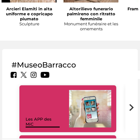
Arcieri Elamiti in alta
Altorilievo funerario
Framm
uniforme e copricapo
palmireno con ritratto
piumato
femminile
Sculpture
Monument funéraire et les
ornements
#MuseoBarracco
Les APP des
Les
MiC
rés