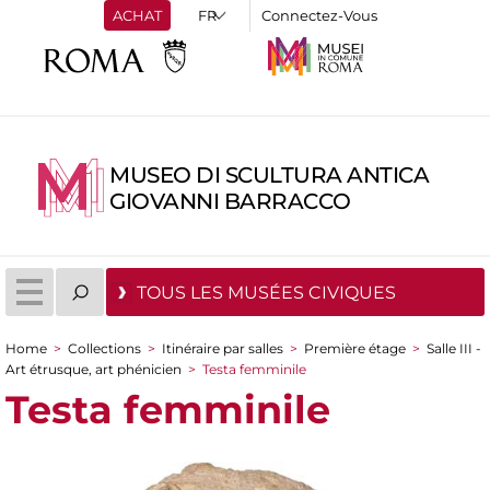
ACHAT
Connectez-Vous
MUSEO DI SCULTURA ANTICA
GIOVANNI BARRACCO
TOUS LES MUSÉES CIVIQUES
Home
>
Collections
>
Itinéraire par salles
>
Première étage
>
Salle III -
You are here
Art étrusque, art phénicien
>
Testa femminile
Testa femminile