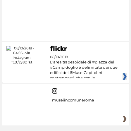
#DiscoverMiC
08/10/2018
L'area trapezoidale di #piazza del
#Campidoglio è delimitata dai due
edifici dei #MuseiCapitolini
contrapposti, che con le
museiincomuneroma