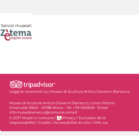
Servizi museali
Leggi le recensioni su:
Museo di Scultura Antica Giovanni Barracco
Museo di Scultura Antica Giovanni Barracco, corso Vittorio
Emanuele 166/A - 00186 Roma - Tel. +39 060608 - Email:
info.museobarracco@comune.roma.it
© 2017 Musei in Comune
/
Privacy
/
Exclusion de la
responsabilité
/
Credits
/
Accessibilité du site
/
XML-rss