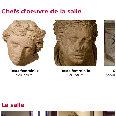
Chefs d'oeuvre de la salle
Testa femminile
Testa femminile
C
Sculpture
Sculpture
Monume
La salle