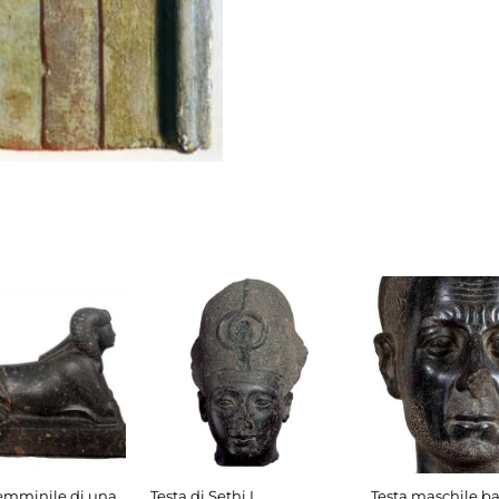
femminile di una
Testa di Sethi I
Testa maschile b