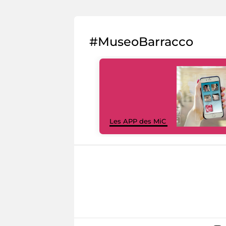
#MuseoBarracco
Les APP des MiC