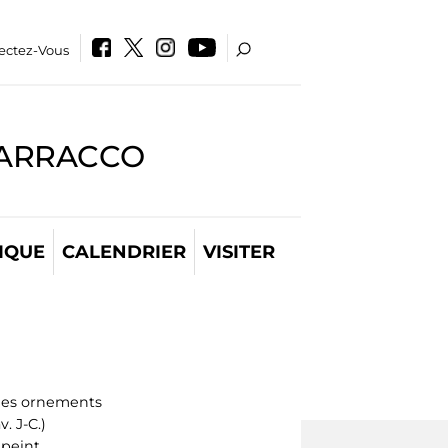
ectez-Vous
BARRACCO
IQUE
CALENDRIER
VISITER
les ornements
. J-C.)
 peint