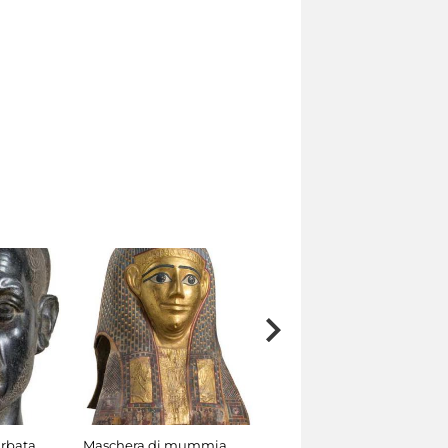
arbata
Maschera di mummia
Clessidra ad acqua