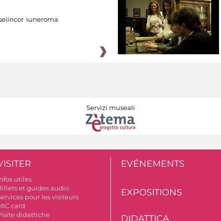
eiincomuneroma
Servizi museali
VISITER
EVÉNEMENTS
nfos utiles
illets et guides audio
EXPOSITIONS
ervices pour les visiteurs
MIC card
isite didattiche
DIDATTICA