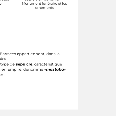
e
Monument funéraire et les
Epoca tolemaica,
ornements
Tolomeo el Filadelfo
(285-246 a.J.C.)
Sculpture
 Barracco appartiennent, dans la
ire.
r type de
sépulcre
, caractéristique
ncien Empire, dénommé «
mastaba
»
e».