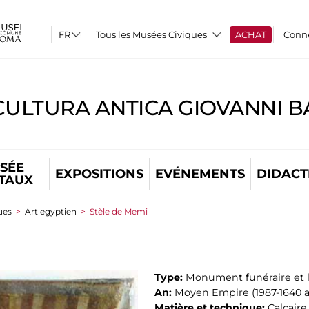
Tous les Musées Civiques
ACHAT
Conn
CULTURA ANTICA GIOVANNI 
SÉE
EXPOSITIONS
EVÉNEMENTS
DIDACT
ITAUX
ues
>
Art egyptien
>
Stèle de Memi
Type:
Monument funéraire et 
An:
Moyen Empire (1987-1640 av
Matière et technique:
Calcaire