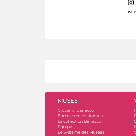
mus
MUSÉE
Giovanni Barracco
I
Barracco collectionneur
B
La collection Barracco
S
Equipe
Le Système des Musées
V