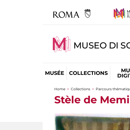
MUSEO DI S
MU
MUSÉE
COLLECTIONS
DIG
Home
>
Collections
>
Parcours thématiq
You are here
Stèle de Memi