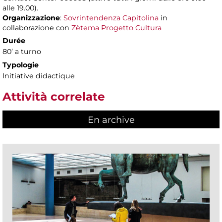
alle 19.00).
Organizzazione
:
Sovrintendenza Capitolina
in
collaborazione con
Zètema Progetto Cultura
Durée
80’ a turno
Typologie
Initiative didactique
Attività correlate
En archive