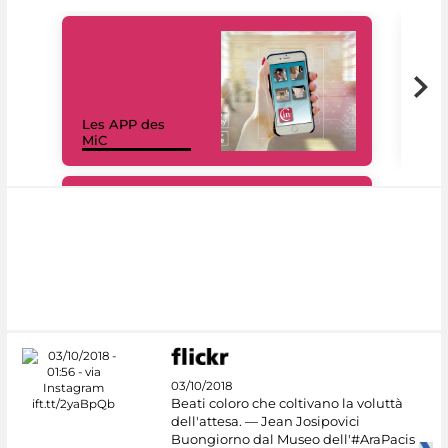
Les APP des
Les
MiC
rés
#DiscoverMiC
03/10/2018
Beati coloro che coltivano la voluttà
dell'attesa. — Jean Josipovici
Buongiorno dal Museo dell'#AraPacis