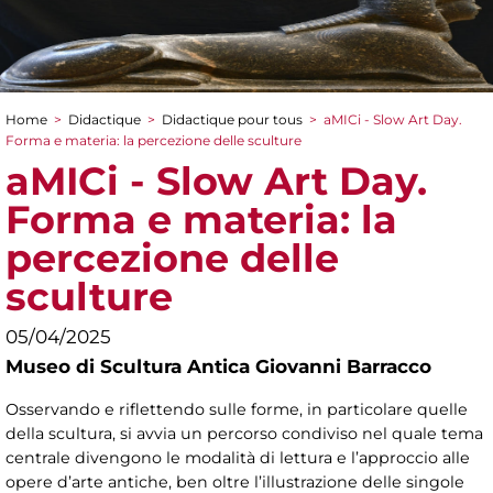
Home
>
Didactique
>
Didactique pour tous
>
aMICi - Slow Art Day.
You are here
Forma e materia: la percezione delle sculture
aMICi - Slow Art Day.
Forma e materia: la
percezione delle
sculture
05/04/2025
Museo di Scultura Antica Giovanni Barracco
Osservando e riflettendo sulle forme, in particolare quelle
della scultura, si avvia un percorso condiviso nel quale tema
centrale divengono le modalità di lettura e l’approccio alle
opere d’arte antiche, ben oltre l’illustrazione delle singole