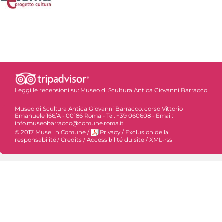
Leggi le recensioni su:
Museo di Scultura Antica Giovanni Barracco
Museo di Scultura Antica Giovanni Barracco, corso Vittorio
Emanuele 166/A - 00186 Roma - Tel. +39 060608 - Email:
info.museobarracco@comune.roma.it
© 2017 Musei in Comune
/
Privacy
/
Exclusion de la
responsabilité
/
Credits
/
Accessibilité du site
/
XML-rss