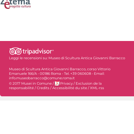
Leggi le recensioni su:
Museo di Scultura Antica Giovanni Barracco
Museo di Scultura Antica Giovanni Barracco, corso Vittorio
Emanuele 166/A - 00186 Roma - Tel. +39 060608 - Email:
info.museobarracco@comune.roma.it
© 2017 Musei in Comune
/
Privacy
/
Exclusion de la
responsabilité
/
Credits
/
Accessibilité du site
/
XML-rss