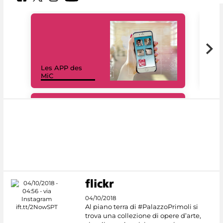
Les APP des
Les
MiC
rés
#DiscoverMiC
04/10/2018
Al piano terra di #PalazzoPrimoli si
trova una collezione di opere d’arte,