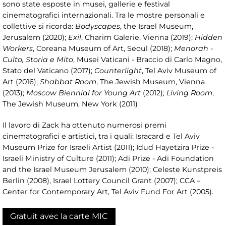
sono state esposte in musei, gallerie e festival
cinematografici internazionali. Tra le mostre personali e
collettive si ricorda:
Bodyscapes
, the Israel Museum,
Jerusalem (2020);
Exil
, Charim Galerie, Vienna (2019);
Hidden
Workers
, Coreana Museum of Art, Seoul (2018);
Menorah -
Culto, Storia e Mito
, Musei Vaticani - Braccio di Carlo Magno,
Stato del Vaticano (2017);
Counterlight
, Tel Aviv Museum of
Art (2016);
Shabbat Room
, The Jewish Museum, Vienna
(2013);
Moscow Biennial for Young Art
(2012);
Living Room
,
The Jewish Museum, New York (2011)
Il lavoro di Zack ha ottenuto numerosi premi
cinematografici e artistici, tra i quali: Isracard e Tel Aviv
Museum Prize for Israeli Artist (2011); Idud Hayetzira Prize -
Israeli Ministry of Culture (2011); Adi Prize - Adi Foundation
and the Israel Museum Jerusalem (2010); Celeste Kunstpreis
Berlin (2008), Israel Lottery Council Grant (2007); CCA –
Center for Contemporary Art, Tel Aviv Fund For Art (2005).
Gratuit avec la carte MIC