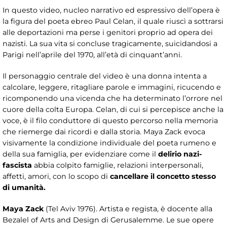
In questo video, nucleo narrativo ed espressivo dell’opera è
la figura del poeta ebreo Paul Celan, il quale riuscì a sottrarsi
alle deportazioni ma perse i genitori proprio ad opera dei
nazisti. La sua vita si concluse tragicamente, suicidandosi a
Parigi nell’aprile del 1970, all’età di cinquant’anni.
Il personaggio centrale del video è una donna intenta a
calcolare, leggere, ritagliare parole e immagini, ricucendo e
ricomponendo una vicenda che ha determinato l’orrore nel
cuore della colta Europa. Celan, di cui si percepisce anche la
voce, è il filo conduttore di questo percorso nella memoria
che riemerge dai ricordi e dalla storia. Maya Zack evoca
visivamente la condizione individuale del poeta rumeno e
della sua famiglia, per evidenziare come il
delirio nazi-
fascista
abbia colpito famiglie, relazioni interpersonali,
affetti, amori, con lo scopo di
cancellare il concetto stesso
di umanità.
Maya Zack
(Tel Aviv 1976). Artista e regista, è docente alla
Bezalel of Arts and Design di Gerusalemme. Le sue opere