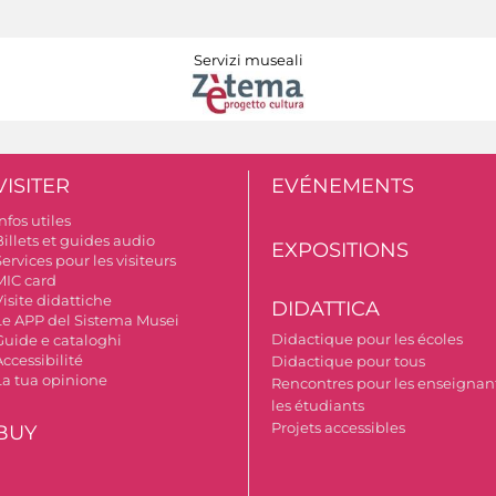
Servizi museali
VISITER
EVÉNEMENTS
nfos utiles
illets et guides audio
EXPOSITIONS
ervices pour les visiteurs
MIC card
isite didattiche
DIDATTICA
Le APP del Sistema Musei
Didactique pour les écoles
Guide e cataloghi
ccessibilité
Didactique pour tous
La tua opinione
Rencontres pour les enseignant
les étudiants
Projets accessibles
BUY