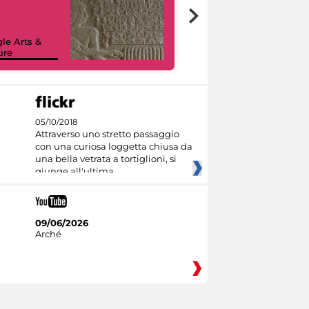
le Arts &
ure
I like MiC
05/10/2018
Attraverso uno stretto passaggio
con una curiosa loggetta chiusa da
una bella vetrata a tortiglioni, si
giunge all'ultima
09/06/2026
Arché