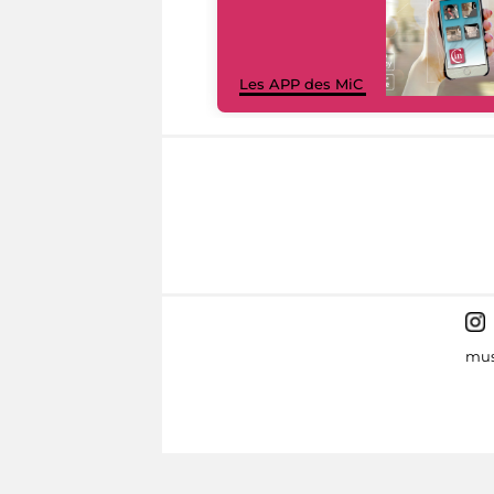
Les APP des MiC
mus