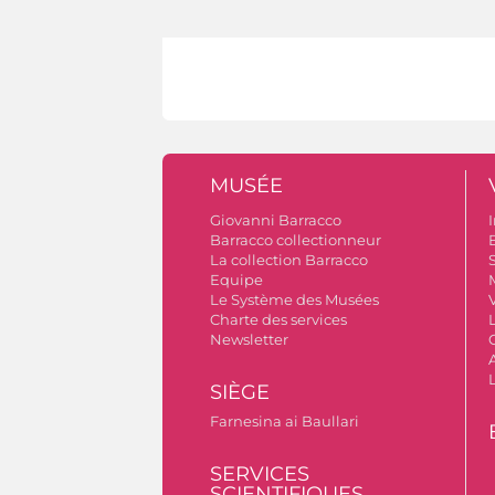
MUSÉE
Giovanni Barracco
I
Barracco collectionneur
B
La collection Barracco
S
Equipe
Le Système des Musées
V
Charte des services
Newsletter
A
SIÈGE
Farnesina ai Baullari
SERVICES
SCIENTIFIQUES