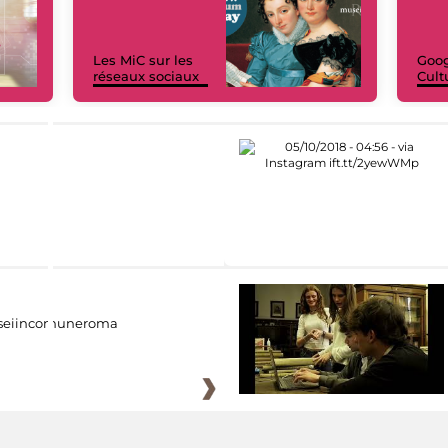
Les MiC sur les
Goog
réseaux sociaux
Cult
eiincomuneroma