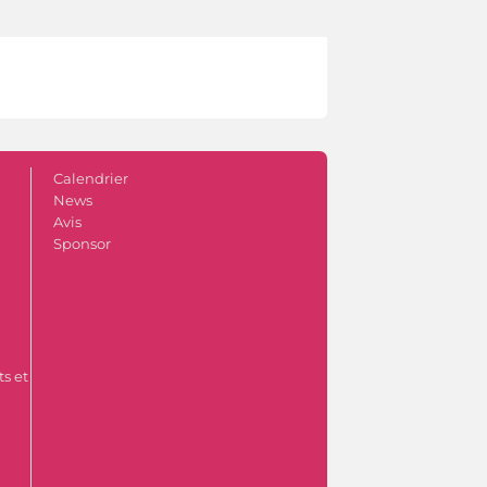
Calendrier
News
Avis
Sponsor
s et