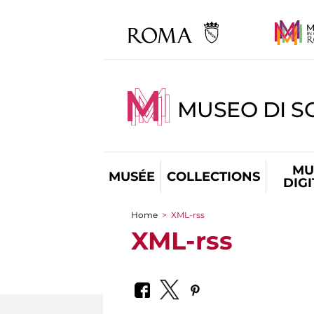
MUSEO DI S
MU
MUSÉE
COLLECTIONS
DIG
Home
>
XML-rss
You are here
XML-rss