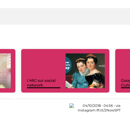
I MiC sui social
Goog
network
Cult