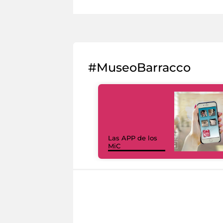
#MuseoBarracco
Las APP de los
MiC