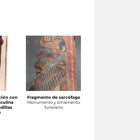
ción con
Fragmento de sarcófago
Modelo de escultura
culina
Monumento y ornamento
Escultura
dillas
funerario
a