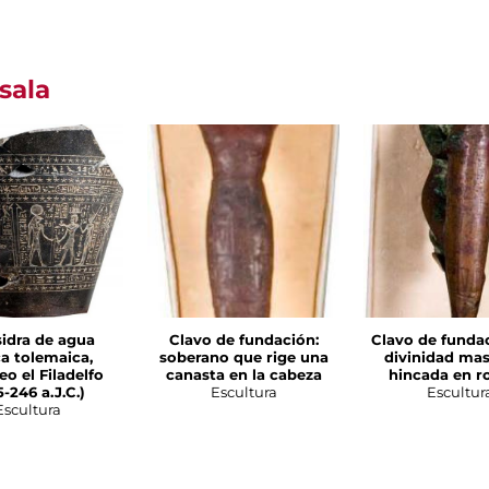
sala
sidra de agua
Clavo de fundación:
Clavo de funda
a tolemaica,
soberano que rige una
divinidad mas
o el Filadelfo
canasta en la cabeza
hincada en ro
-246 a.J.C.)
Escultura
Escultur
Escultura