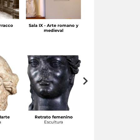
rracco
Sala IX - Arte romano y
Sala VII-VIII - Arte
medieval
helenístico
Marte
Retrato femenino
Cabeza de atleta
a
Escultura
Escultura