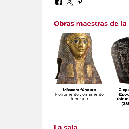
Obras maestras de la 
Máscara fúnebre
Clep
Monumento y ornamento
Epoc
funerario
Tolome
(285
La sala