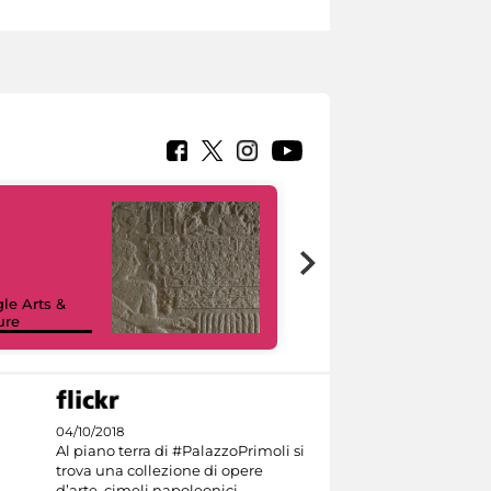
le Arts &
ure
I like MiC
04/10/2018
Al piano terra di #PalazzoPrimoli si
trova una collezione di opere
d’arte, cimeli napoleonici,