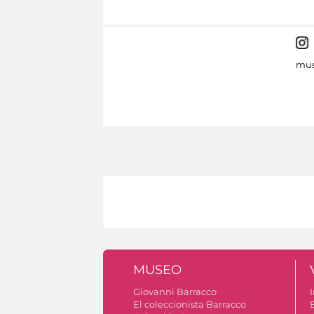
mus
MUSEO
Giovanni Barracco
I
El coleccionista Barracco