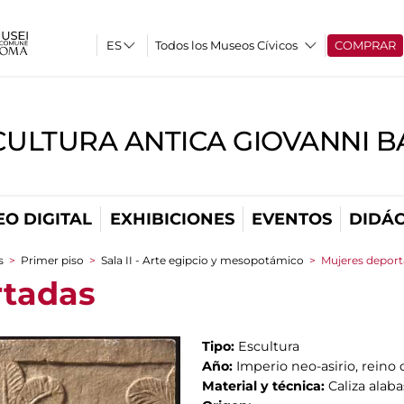
Todos los Museos Cívicos
COMPRAR
CULTURA ANTICA GIOVANNI 
O DIGITAL
EXHIBICIONES
EVENTOS
DIDÁC
s
>
Primer piso
>
Sala II - Arte egipcio y mesopotámico
>
Mujeres depor
rtadas
Tipo:
Escultura
Año:
Imperio neo-asirio, reino 
Material y técnica:
Caliza alaba