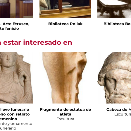
I - Arte Etrusco,
Biblioteca Pollak
Biblioteca Ba
te fenicio
 estar interesado en
lieve funerario
Fragmento de estatua de
Cabeza de 
no con retrato
atleta
Escultur
femenino
Escultura
to y ornamento
funerario