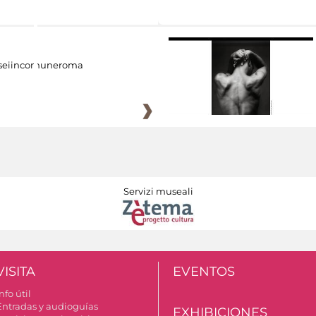
eiincomuneroma
Servizi museali
VISITA
EVENTOS
nfo útil
Entradas y audioguías
EXHIBICIONES