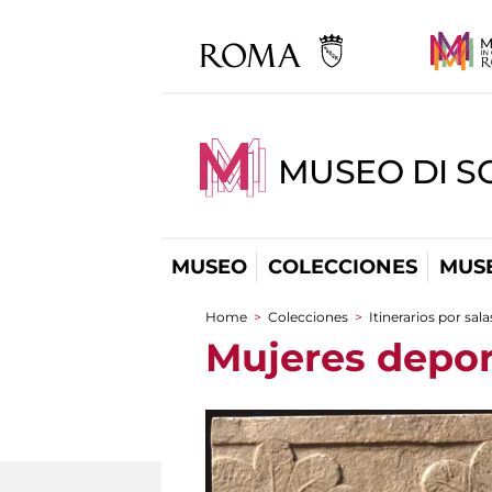
MUSEO DI S
MUSEO
COLECCIONES
MUSE
Home
>
Colecciones
>
Itinerarios por sala
You are here
Mujeres depo