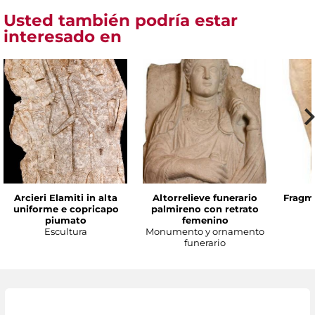
Usted también podría estar
interesado en
Arcieri Elamiti in alta
Altorrelieve funerario
Fragme
uniforme e copricapo
palmireno con retrato
piumato
femenino
Escultura
Monumento y ornamento
funerario