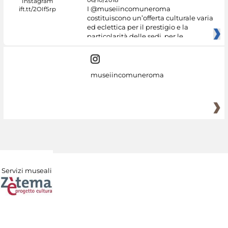
06/10/2018
I @museiincomuneroma
costituiscono un’offerta culturale varia
ed eclettica per il prestigio e la
particolarità delle sedi, per le
museiincomuneroma
Servizi museali