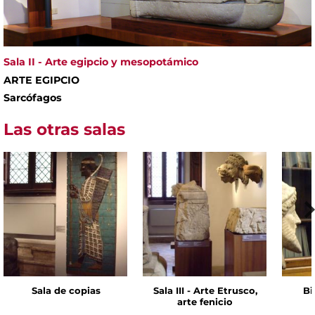
Sala II - Arte egipcio y mesopotámico
ARTE EGIPCIO
Sarcófagos
Las otras salas
Sala de copias
Sala III - Arte Etrusco,
Bi
arte fenicio