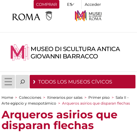
COMPRAR
Acceder
MUSEO DI SCULTURA ANTICA
GIOVANNI BARRACCO
TODOS LOS MUSEOS CÍVICOS
Home
>
Colecciones
>
Itinerarios por salas
>
Primer piso
>
Sala II -
You are here
Arte egipcio y mesopotámico
>
Arqueros asirios que disparan flechas
Arqueros asirios que
disparan flechas