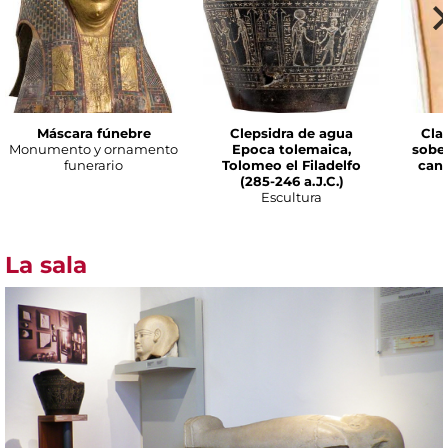
Máscara fúnebre
Clepsidra de agua
Cla
Monumento y ornamento
Epoca tolemaica,
sobe
funerario
Tolomeo el Filadelfo
cana
(285-246 a.J.C.)
Escultura
La sala