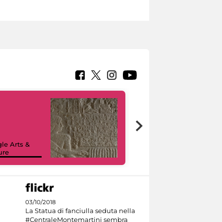
le Arts &
ure
I like MiC
03/10/2018
La Statua di fanciulla seduta nella
#CentraleMontemartini sembra