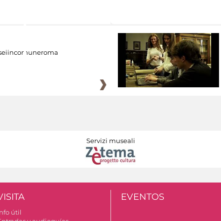
eiincomuneroma
Servizi museali
VISITA
EVENTOS
nfo útil
Entradas y audioguías