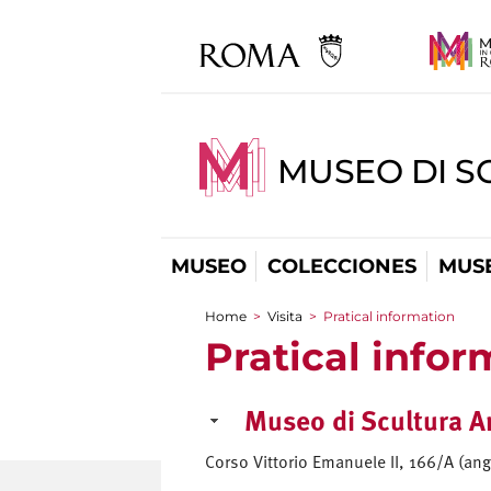
MUSEO DI S
MUSEO
COLECCIONES
MUSE
Home
>
Visita
>
Pratical information
You are here
Pratical infor
Museo di Scultura A
Corso Vittorio Emanuele II, 166/A (ango