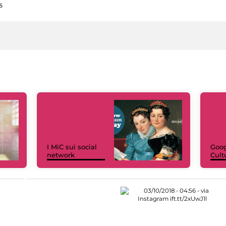
s
I MiC sui social
Goog
network
Cult