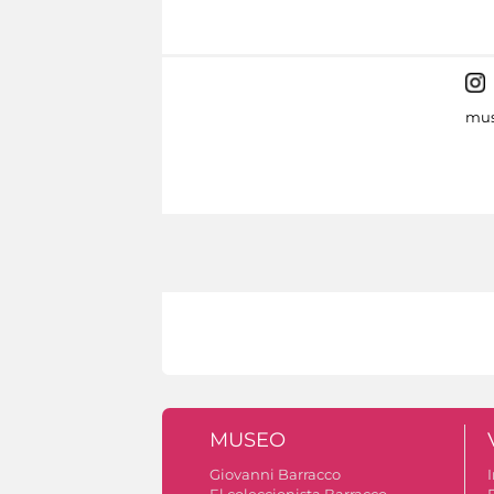
mus
MUSEO
Giovanni Barracco
I
El coleccionista Barracco