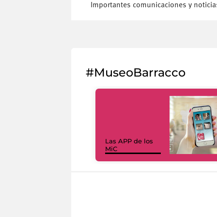
Importantes comunicaciones y noticia
#MuseoBarracco
Las APP de los
MiC